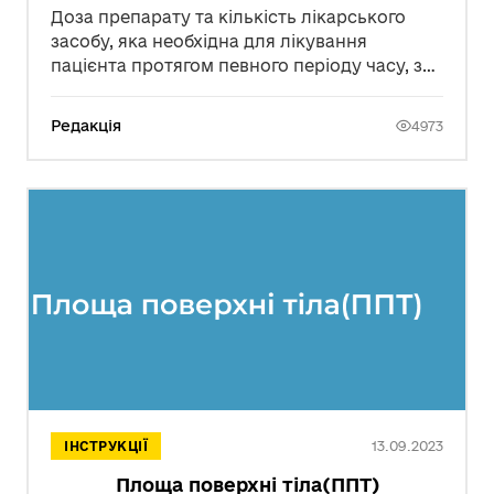
Доза препарату та кількість лікарського
засобу, яка необхідна для лікування
пацієнта протягом певного періоду часу, з
метою його одужання або підтримки
стабільного стану організму. Відповідно,
Редакція
4973
дозування препарату може змінюватись в
залежності від способу лікування. Якщо
лікування передбачає швидке одужання
або стрімкий прогрес, то лікар може
виписати більшу дозу препарату.
13.09.2023
ІНСТРУКЦІЇ
Площа поверхні тіла(ППТ)