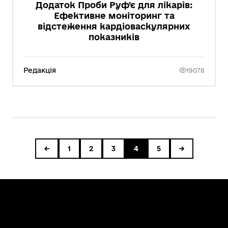
Додаток Проби Руф'є для лікарів:
Ефективне моніторинг та
відстеження кардіоваскулярних
показників
Редакція
19078
←
1
2
3
4
5
→