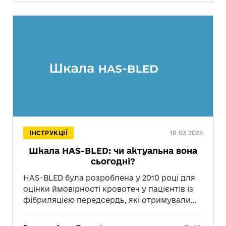
Collaboration), яка забезпечує точніші
результати.
18.03.2025
ІНСТРУКЦІЇ
Шкала HAS-BLED: чи актуальна вона
сьогодні?
HAS-BLED була розроблена у 2010 році для
оцінки ймовірності кровотеч у пацієнтів із
фібриляцією передсердь, які отримували
антикоагулянтну терапію.