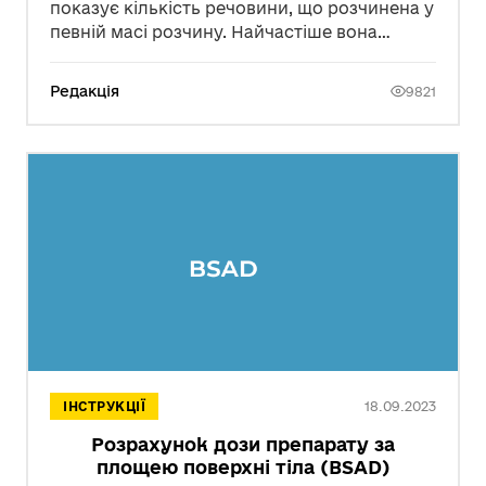
показує кількість речовини, що розчинена у
певній масі розчину. Найчастіше вона
виражається у відсотках. Концентрацію
розчину необхідно знати для призначення
Редакція
9821
лікування пацієнту чи розрахування дози
препарату.
18.09.2023
ІНСТРУКЦІЇ
Розрахунок дози препарату за
площею поверхні тіла (BSAD)