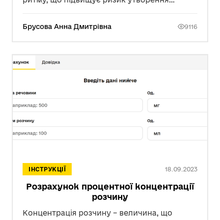
тромбів через застій крові у вушку лівого
передсердя. Саме там найчастіше
Брусова Анна Дмитрівна
9116
формуються згустки, які можуть
відірватися, потрапити в мозкові артерії та
спричинити ішемічний інсульт.
18.09.2023
ІНСТРУКЦІЇ
Розрахунок процентної концентрації
розчину
Концентрація розчину – величина, що