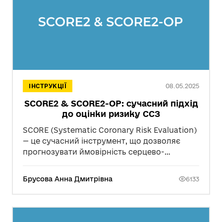
08.05.2025
ІНСТРУКЦІЇ
SCORE2 & SCORE2-OP: сучасний підхід
до оцінки ризику ССЗ
SCORE (Systematic Coronary Risk Evaluation)
— це сучасний інструмент, що дозволяє
прогнозувати ймовірність серцево-
судинних захворювань впродовж 10 років і
вчасно запроваджувати заходи первинної
Брусова Анна Дмитрівна
6133
профілактики.