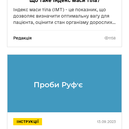
Що таке Індекс маси тіла?
Індекс маси тіла (ІМТ) - це показник, що
дозволяє визначити оптимальну вагу для
пацієнта, оцінити стан організму дорослих
та дітей. Потрібно пам’ятати, що ІМТ є
приблизним значенням, яке базується на
Редакція
1158
вазі та зросту людини, тому для повної
оцінки стану пацієнта необхідно провести
додаткові обстеження та виміри.
13.09.2023
ІНСТРУКЦІЇ