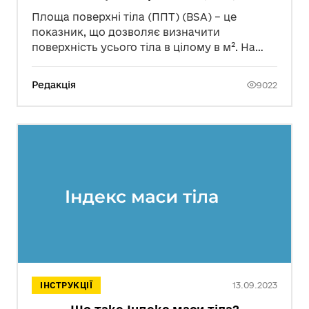
Площа поверхні тіла (ППТ) (BSA) – це
показник, що дозволяє визначити
поверхність усього тіла в цілому в м². На
відміну від Індексу маси тіла(ІМТ), Площа
поверхні тіла не залежить від об’єму
Редакція
9022
жирової тканини в організмі. Цей показник
найчастіше використовують в медичній
практиці з метою визначення дози
лікування для пацієнта.
13.09.2023
ІНСТРУКЦІЇ