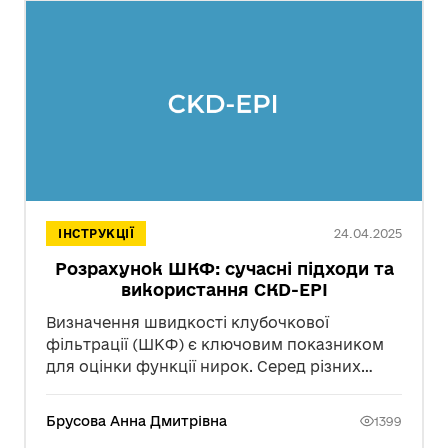
24.04.2025
ІНСТРУКЦІЇ
Розрахунок ШКФ: сучасні підходи та
використання CKD-EPI
Визначення швидкості клубочкової
фільтрації (ШКФ) є ключовим показником
для оцінки функції нирок. Серед різних
методів розрахунку широко
використовується формула CKD-EPI
Брусова Анна Дмитрівна
1399
(Chronic Kidney Disease Epidemiology