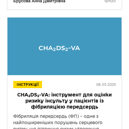
Брусова Анна Дмитрівна
1051
08.03.2025
ІНСТРУКЦІЇ
CHA₂DS₂-VA: інструмент для оцінки
ризику інсульту у пацієнтів із
фібриляцією передсердь
Фібриляція передсердь (ФП) – одне з
найпоширеніших порушень серцевого
ритму, що підвищує ризик утворення