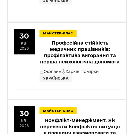
УКРАЇНСЬКА
30
МАЙСТЕР-КЛАС
Професійна стійкість
КВІ
2026
медичних працівників:
профілактика вигорання та
перша психологічна допомога
Офлайн
Харків Помірки
УКРАЇНСЬКА
30
МАЙСТЕР-КЛАС
Конфлікт-менеджмент. Як
КВІ
2026
перевести конфліктні ситуації
в площину взаємоповаги та