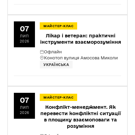
07
МАЙСТЕР-КЛАС
Лікар і ветеран: практичні
ЛИП
2026
інструменти взаєморозуміння
Офлайн
Конотоп вулиця Амосова Миколи
УКРАЇНСЬКА
07
МАЙСТЕР-КЛАС
Конфлікт-менеджмент. Як
ЛИП
2026
перевести конфліктні ситуації
в площину взаємоповаги та
розуміння