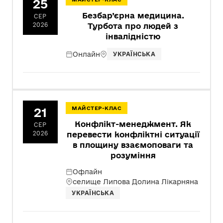
25
Безбар’єрна медицина.
СЕР
2026
Турбота про людей з
інвалідністю
Онлайн
УКРАЇНСЬКА
21
МАЙСТЕР-КЛАС
Конфлікт-менеджмент. Як
СЕР
2026
перевести конфліктні ситуації
в площину взаємоповаги та
розуміння
Офлайн
селище Липова Долина Лікарняна
УКРАЇНСЬКА