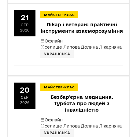
21
МАЙСТЕР-КЛАС
Лікар і ветеран: практичні
СЕР
2026
інструменти взаєморозуміння
Офлайн
селище Липова Долина Лікарняна
УКРАЇНСЬКА
20
МАЙСТЕР-КЛАС
Безбар’єрна медицина.
СЕР
2026
Турбота про людей з
інвалідністю
Офлайн
селище Липова Долина Лікарняна
УКРАЇНСЬКА