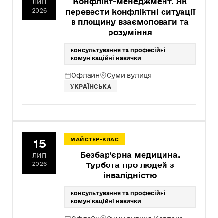
Конфлікт-менеджмент. Як
ЛИП
2026
перевести конфліктні ситуації
в площину взаємоповаги та
розуміння
консультування та професійні
комунікаційні навички
Офлайн
Суми вулиця
УКРАЇНСЬКА
15
МАЙСТЕР-КЛАС
Безбар’єрна медицина.
ЛИП
2026
Турбота про людей з
інвалідністю
консультування та професійні
комунікаційні навички