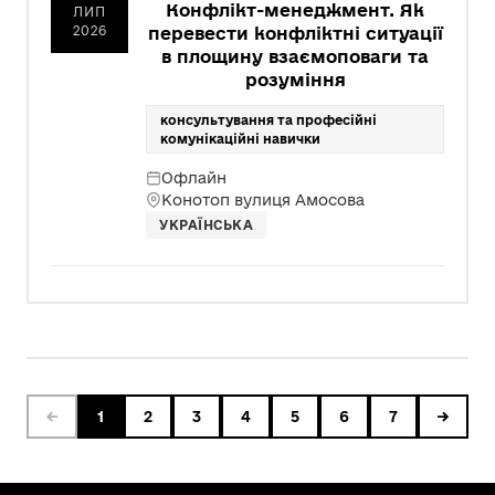
Конфлікт-менеджмент. Як
ЛИП
2026
перевести конфліктні ситуації
в площину взаємоповаги та
розуміння
консультування та професійні
комунікаційні навички
Офлайн
Конотоп вулиця Амосова
УКРАЇНСЬКА
←
1
2
3
4
5
6
7
→