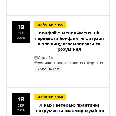
19
МАЙСТЕР-КЛАС
Конфлікт-менеджмент. Як
СЕР
2026
перевести конфліктні ситуації
в площину взаємоповаги та
розуміння
Офлайн
селище Липова Долина Лікарняна
УКРАЇНСЬКА
19
МАЙСТЕР-КЛАС
Лікар і ветеран: практичні
СЕР
2026
інструменти взаєморозуміння