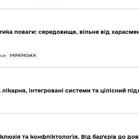
тика поваги: середовище, вільне від харасме
осе
УКРАЇНСЬКА
лікарня, інтегровані системи та цілісний під
нклюзія та конфліктологія. Від бар'єрів до дов