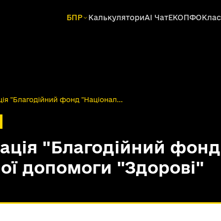
БПР
Калькулятори
AI Чат
ЕКОПФО
Клас
ція "Благодійний фонд "Націонал...
зація "Благодійний фонд
ної допомоги "Здорові"