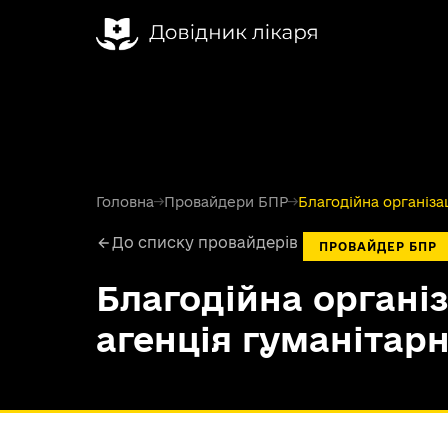
Головна
→
Провайдери БПР
→
Благодійна організа
До списку провайдерів
ПРОВАЙДЕР БПР
Благодійна органі
агенція гуманітар