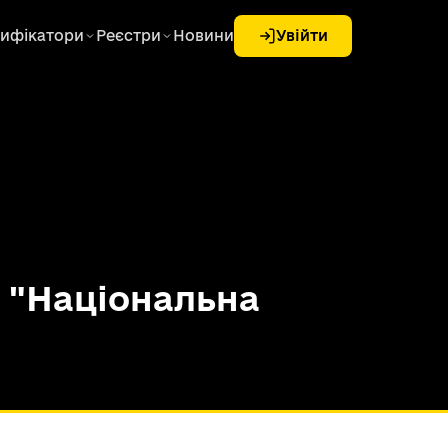
ифікатори
Реєстри
Новини
Увійти
 "Національна