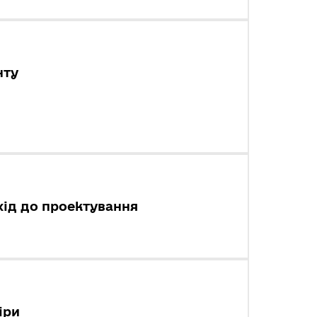
нту
хід до проектування
іри