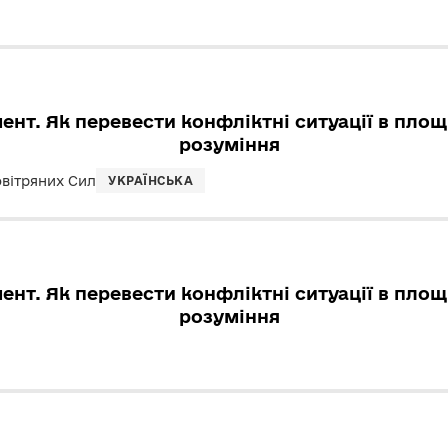
нт. Як перевести конфліктні ситуації в площ
розуміння
овітряних Сил
УКРАЇНСЬКА
нт. Як перевести конфліктні ситуації в площ
розуміння