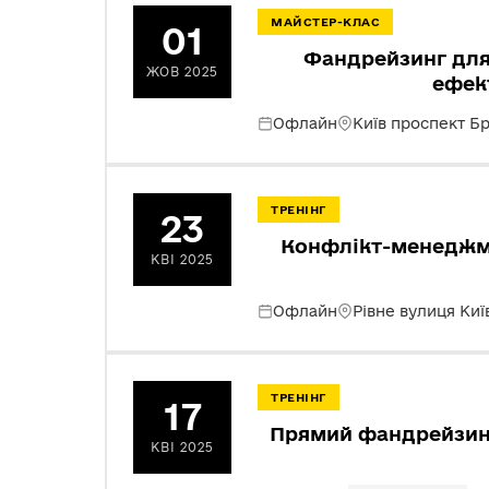
МАЙСТЕР-КЛАС
01
Фандрейзинг для 
ЖОВ 2025
ефек
Офлайн
Київ проспект Б
ТРЕНІНГ
23
Конфлікт-менеджме
КВІ 2025
Офлайн
Рівне вулиця Киї
ТРЕНІНГ
17
Прямий фандрейзинг
КВІ 2025