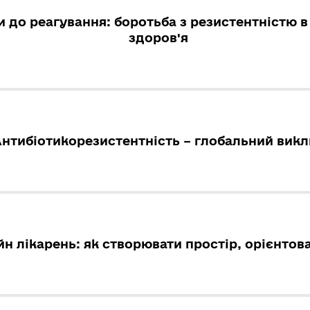
 до реагування: боротьба з резистентністю 
здоров'я
нтибіотикорезистентність – глобальний викл
н лікарень: як створювати простір, орієнто