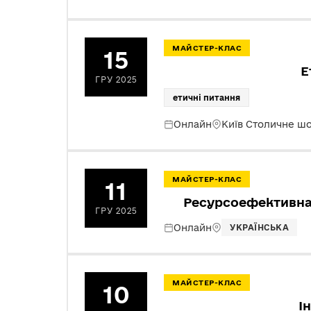
МАЙСТЕР-КЛАС
15
Е
ГРУ 2025
етичні питання
Онлайн
Київ Столичне ш
МАЙСТЕР-КЛАС
11
Ресурсоефективна 
ГРУ 2025
Онлайн
УКРАЇНСЬКА
МАЙСТЕР-КЛАС
10
І