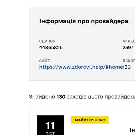
Інформація про провайдера
ЄДРПОУ
№ РЕЄ
44865826
2397
САЙТ
ВСЬОГ
https://www.zdorovi.help/#home
130
Знайдено
130
заходів цього провайдер
МАЙСТЕР-КЛАС
11
І
ЛЮТ