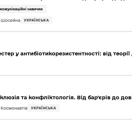
 комунікаційні навички
я Шосейна
УКРАЇНСЬКА
стер у антибіотикорезистентності: від теорії
нклюзія та конфліктологія. Від бар'єрів до дов
 Космонавтів
УКРАЇНСЬКА