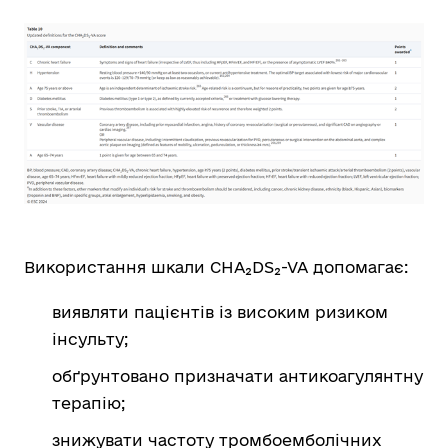
Використання шкали CHA₂DS₂-VA допомагає:
виявляти пацієнтів із високим ризиком
інсульту;
обґрунтовано призначати антикоагулянтну
терапію;
знижувати частоту тромбоемболічних