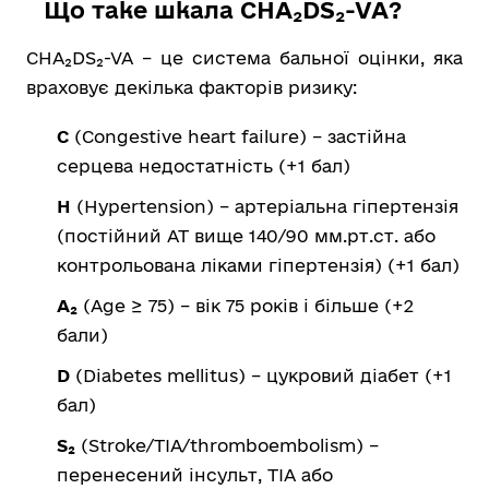
Що таке шкала CHA₂DS₂-VA?
CHA₂DS₂-VA – це система бальної оцінки, яка
враховує декілька факторів ризику:
C
(Congestive heart failure) – застійна
серцева недостатність (+1 бал)
H
(Hypertension) – артеріальна гіпертензія
(постійний АТ вище 140/90 мм.рт.ст. або
контрольована ліками гіпертензія) (+1 бал)
A₂
(Age ≥ 75) – вік 75 років і більше (+2
бали)
D
(Diabetes mellitus) – цукровий діабет (+1
бал)
S₂
(Stroke/TIA/thromboembolism) –
перенесений інсульт, ТІА або