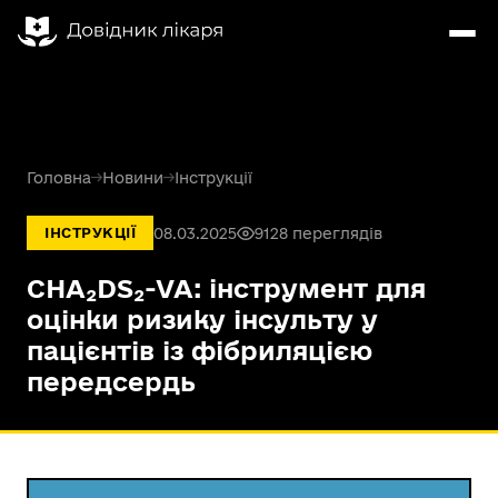
Головна
→
Новини
→
Інструкції
08.03.2025
9128 переглядів
ІНСТРУКЦІЇ
CHA₂DS₂-VA: інструмент для
оцінки ризику інсульту у
пацієнтів із фібриляцією
передсердь