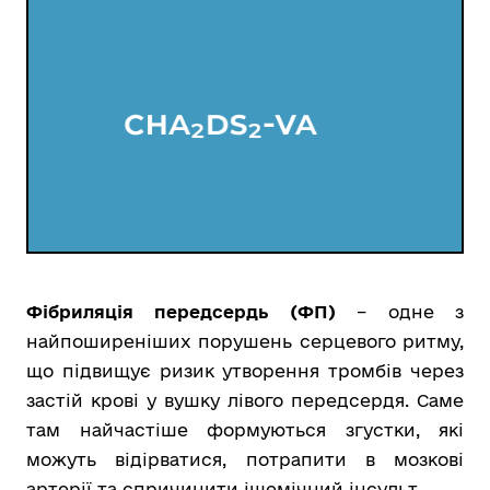
Фібриляція передсердь (ФП)
– одне з
найпоширеніших порушень серцевого ритму,
що підвищує ризик утворення тромбів через
застій крові у вушку лівого передсердя. Саме
там найчастіше формуються згустки, які
можуть відірватися, потрапити в мозкові
артерії та спричинити ішемічний інсульт.