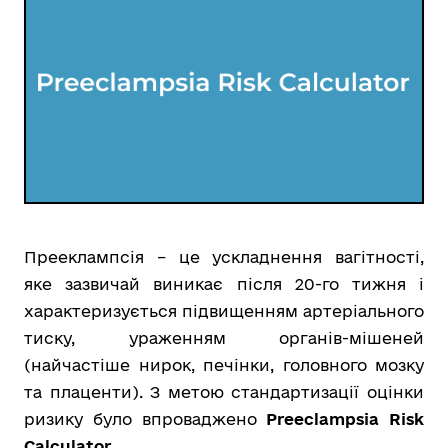
Прееклампсія – це ускладнення вагітності,
яке зазвичай виникає після 20-го тижня і
характеризується підвищенням артеріального
тиску, ураженням органів-мішеней
(найчастіше нирок, печінки, головного мозку
та плаценти). З
метою стандартизації оцінки
ризику було впроваджено
Preeclampsia Risk
Calculator
.