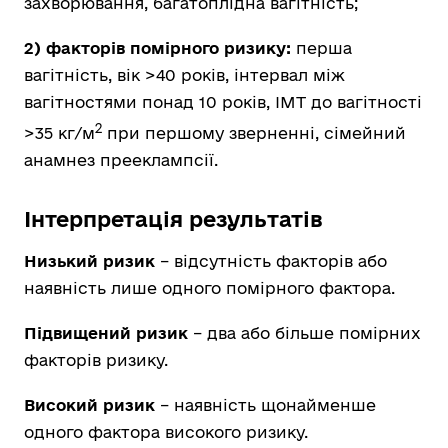
захворювання, багатоплідна вагітність;
2) факторів помірного ризику:
перша
вагітність, вік >40 років, інтервал між
вагітностями понад 10 років, ІМТ до вагітності
2
>35 кг/м
при першому зверненні,
сімейний
анамнез прееклампсії.
Інтерпретація результатів
Низький ризик
– відсутність факторів або
наявність лише одного помірного фактора.
Підвищений ризик
– два або більше помірних
факторів ризику.
Високий ризик
– наявність щонайменше
одного фактора високого ризику.