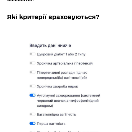
Які критерії враховуються?