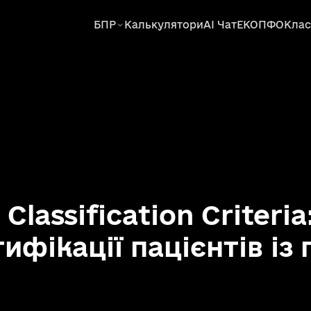
БПР
Калькулятори
AI Чат
ЕКОПФО
Клас
lassification Criteria
ифікації пацієнтів із