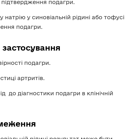
я підтвердження подагри.
 натрію у синовіальній рідині або тофусі
лення подагри.
е застосування
ірності подагри.
тиці артритів.
д до діагностики подагри в клінічній
меження
овіальній рідині результат може бути