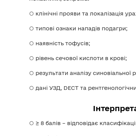
○ клінічні прояви та локалізація ур
○ типові ознаки нападів подагри;
○ наявність тофусів;
○ рівень сечової кислоти в крові;
○ результати аналізу синовіальної р
○ дані УЗД, DECT та рентгенологічн
Інтерпрет
○ ≥ 8 балів – відповідає класифіка