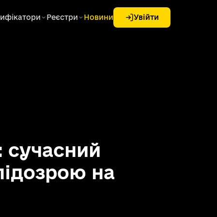
ифікатори
Реєстри
Новини
Увійти
: сучасний
 підозрою на