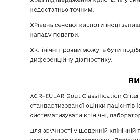
недостатньо точним.
❌Рівень сечової кислоти іноді зали
нападу подагри.
❌Клінічні прояви можуть бути поді
диференційну діагностику.
ВИ
ACR–EULAR Gout Classification Crit
стандартизованої оцінки пацієнтів 
систематизувати клінічні, лаборатор
Для зручності у щоденній клінічній