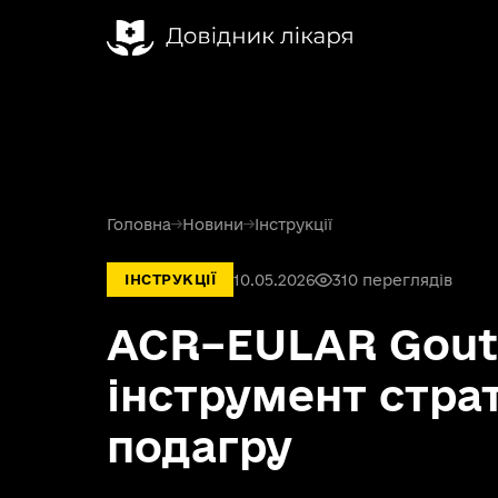
Головна
→
Новини
→
Інструкції
10.05.2026
310 переглядів
ІНСТРУКЦІЇ
ACR–EULAR Gout C
інструмент страт
подагру