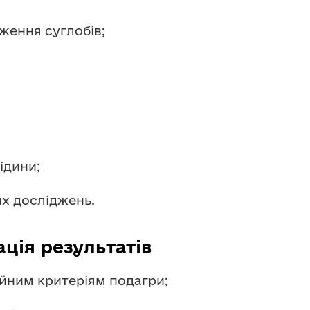
аження суглобів;
ідини;
их досліджень.
ація результатів
ційним критеріям подагри;