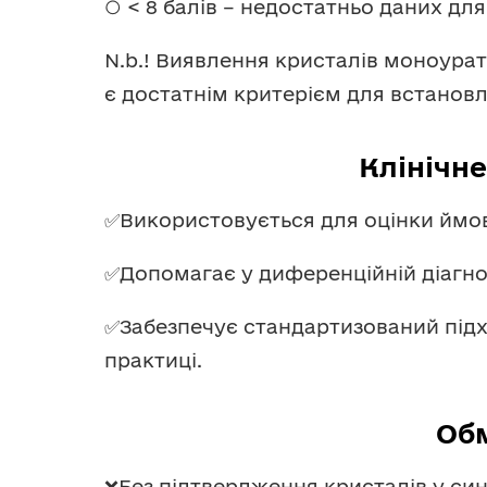
○ < 8 балів – недостатньо даних дл
N.b.! Виявлення кристалів моноурату
є достатнім критерієм для встанов
Клінічн
✅Використовується для оцінки ймов
✅Допомагає у диференційній діагнос
✅Забезпечує стандартизований підхі
практиці.
Об
❌Без підтвердження кристалів у син