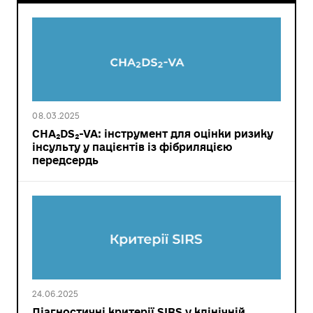
08.03.2025
CHA₂DS₂-VA: інструмент для оцінки ризику
інсульту у пацієнтів із фібриляцією
передсердь
24.06.2025
Діагностичні критерії SIRS у клінічній