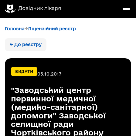
Головна
Ліцензійний реєстр
← До реєстру
ВИДАТИ
05.10.2017
"Заводський центр
первинної медичної
(медико-санітарної)
допомоги" Заводської
селищної ради
Чортківського району