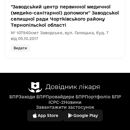
"Заводський центр первинної медичної
(медико-санітарної) допомоги" Заводської
селищної ради Чортківського району
Тернопільскої області
№ 107940
смт Заводське, вул. Галицька, буд. 7
від 05.10.2017
Видати
БПР
Заходи БПР
Провайдери БПР
Портфоліо БПР
ICPC-2
Новини
Завантажити застосунок
App Store
Google Play