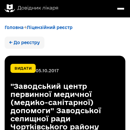
Головна
Ліцензійний реєстр
← До реєстру
ВИДАТИ
05.10.2017
"Заводський центр
первинної медичної
(медико-санітарної)
допомоги" Заводської
селищної ради
Чортківського району