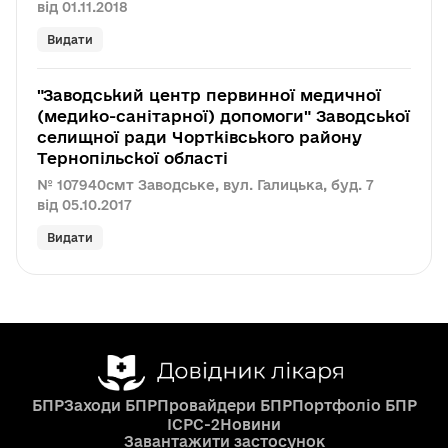
від 01.11.2018
Видати
"Заводський центр первинної медичної
(медико-санітарної) допомоги" Заводської
селищної ради Чортківського району
Тернопільскої області
№ 107940
смт Заводське, вул. Галицька, буд. 7
від 05.10.2017
Видати
БПР
Заходи БПР
Провайдери БПР
Портфоліо БПР
ICPC-2
Новини
Завантажити застосунок