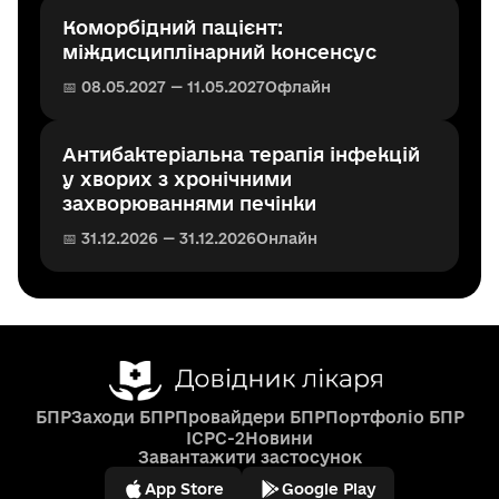
Коморбідний пацієнт:
міждисциплінарний консенсус
📅 08.05.2027 — 11.05.2027
Офлайн
Антибактеріальна терапія інфекцій
у хворих з хронічними
захворюваннями печінки
📅 31.12.2026 — 31.12.2026
Онлайн
БПР
Заходи БПР
Провайдери БПР
Портфоліо БПР
ICPC-2
Новини
Завантажити застосунок
App Store
Google Play