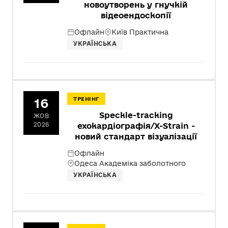
новоутворень у гнучкій
відеоендоскопії
Офлайн
Київ Практична
УКРАЇНСЬКА
16
ТРЕНІНГ
Speckle-tracking
ЖОВ
2026
ехокардіографія/X-Strain -
новий стандарт візуалізації
Офлайн
Одеса Академіка заболотного
УКРАЇНСЬКА