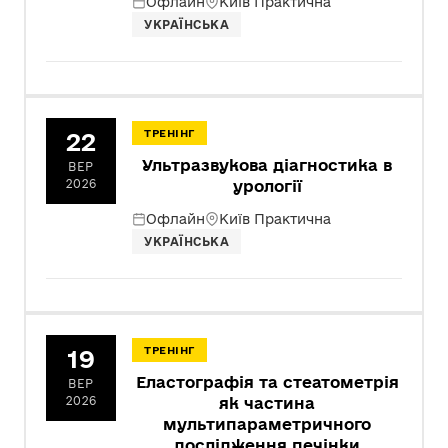
Офлайн
Київ Практична
УКРАЇНСЬКА
22
ТРЕНІНГ
Ультразвукова діагностика в
ВЕР
2026
урології
Офлайн
Київ Практична
УКРАЇНСЬКА
19
ТРЕНІНГ
Еластографія та стеатометрія
ВЕР
2026
як частина
мультипараметричного
дослідження печінки