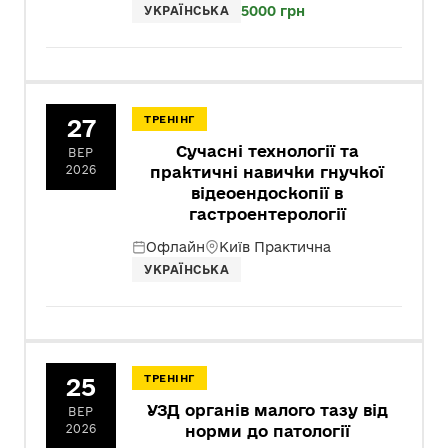
5000 грн
УКРАЇНСЬКА
27
ТРЕНІНГ
Сучасні технології та
ВЕР
2026
практичні навички гнучкої
відеоендоскопії в
гастроентерології
Офлайн
Київ Практична
УКРАЇНСЬКА
25
ТРЕНІНГ
УЗД органів малого тазу від
ВЕР
2026
норми до патології