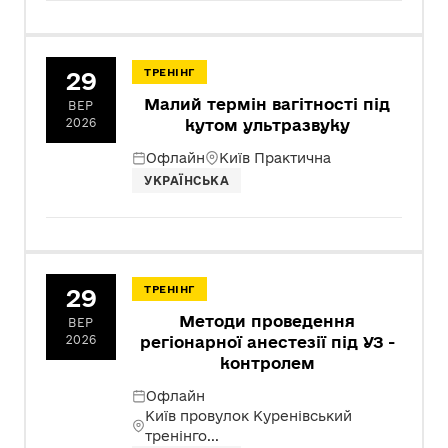
29
ТРЕНІНГ
Малий термін вагітності під
ВЕР
2026
кутом ультразвуку
Офлайн
Київ Практична
УКРАЇНСЬКА
29
ТРЕНІНГ
Методи проведення
ВЕР
2026
регіонарної анестезії під УЗ -
контролем
Офлайн
Київ провулок Куренівський
тренінго...