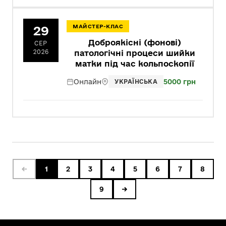
29
МАЙСТЕР-КЛАС
Доброякісні (фонові)
СЕР
2026
патологічні процеси шийки
матки під час кольпоскопії
Онлайн
5000 грн
УКРАЇНСЬКА
←
1
2
3
4
5
6
7
8
9
→