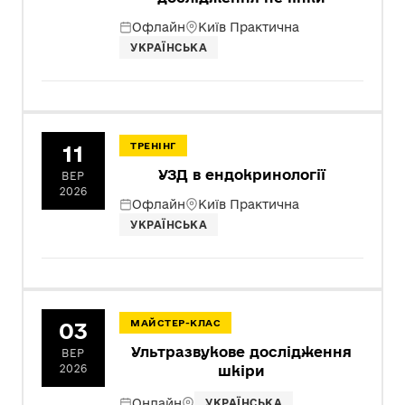
Офлайн
Київ Практична
УКРАЇНСЬКА
11
ТРЕНІНГ
УЗД в ендокринології
ВЕР
2026
Офлайн
Київ Практична
УКРАЇНСЬКА
03
МАЙСТЕР-КЛАС
Ультразвукове дослідження
ВЕР
2026
шкіри
Онлайн
УКРАЇНСЬКА