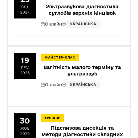
Ультразвукова діагностика
СІЧ
2027
суглобів верхніх кінцівок
Онлайн
УКРАЇНСЬКА
19
МАЙСТЕР-КЛАС
Вагітність малого терміну та
ГРУ
2026
ультразвук
Онлайн
УКРАЇНСЬКА
30
ТРЕНІНГ
Підслизова дисекція та
ЖОВ
2026
методи діагностики складних