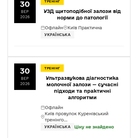
30
ТРЕНІНГ
УЗД щитоподібної залози від
ВЕР
2026
норми до патології
Офлайн
Київ Практична
УКРАЇНСЬКА
30
ТРЕНІНГ
Ультразвукова діагностика
ВЕР
2026
молочної залози — сучасні
підходи та практичні
алгоритми
Офлайн
Київ провулок Куренівський
тренінго...
Ціну не знайдено
УКРАЇНСЬКА