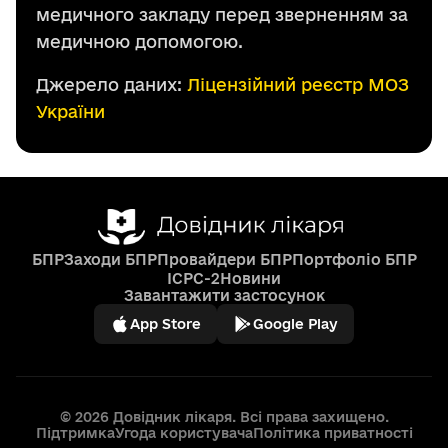
медичного закладу перед зверненням за
медичною допомогою.
Джерело даних:
Ліцензійний реєстр МОЗ
України
БПР
Заходи БПР
Провайдери БПР
Портфоліо БПР
ICPC-2
Новини
Завантажити застосунок
App Store
Google Play
© 2026 Довідник лікаря. Всі права захищено.
Підтримка
Угода користувача
Політика приватності