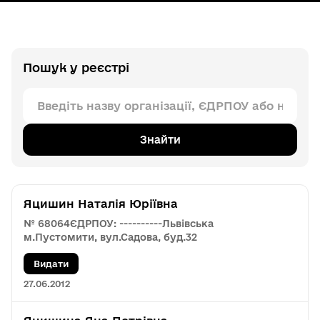
Пошук у реєстрі
Знайти
Яцишин Наталія Юріївна
№ 68064
ЄДРПОУ: ----------
Львівська
м.Пустомити, вул.Садова, буд.32
Видати
27.06.2012