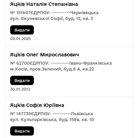
Яцків Наталія Степанівна
№ 151647
ЄДРПОУ: ----------
Чернівецька
вул. Окуневської Софії, буд. 12, кв. 3
Видати
03.01.2025
Яцків Олег Мирославович
№ 62700
ЄДРПОУ: ----------
Івано-Франківська
м.Косів, пров.Зелений, буд.8 А, кв.22
Видати
30.01.2012
Яцків Софія Юріївна
№ 147739
ЄДРПОУ: ----------
Львівська
вул. Кульпарківська, буд. 158в, кв. 10
Видати