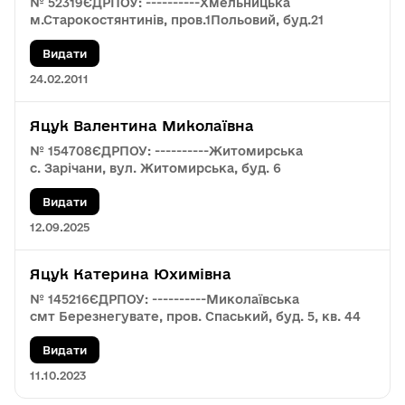
№ 52319
ЄДРПОУ: ----------
Хмельницька
м.Старокостянтинів, пров.1Польовий, буд.21
Видати
24.02.2011
Яцук Валентина Миколаївна
№ 154708
ЄДРПОУ: ----------
Житомирська
с. Зарічани, вул. Житомирська, буд. 6
Видати
12.09.2025
Яцук Катерина Юхимівна
№ 145216
ЄДРПОУ: ----------
Миколаївська
смт Березнегувате, пров. Спаський, буд. 5, кв. 44
Видати
11.10.2023