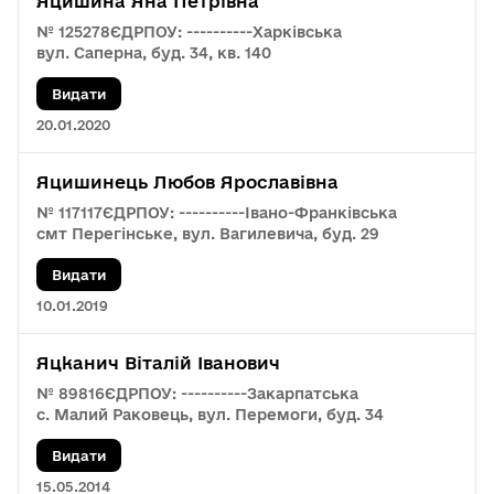
Яцишина Яна Петрівна
№ 125278
ЄДРПОУ: ----------
Харківська
вул. Саперна, буд. 34, кв. 140
Видати
20.01.2020
Яцишинець Любов Ярославівна
№ 117117
ЄДРПОУ: ----------
Івано-Франківська
смт Перегінське, вул. Вагилевича, буд. 29
Видати
10.01.2019
Яцканич Віталій Іванович
№ 89816
ЄДРПОУ: ----------
Закарпатська
с. Малий Раковець, вул. Перемоги, буд. 34
Видати
15.05.2014