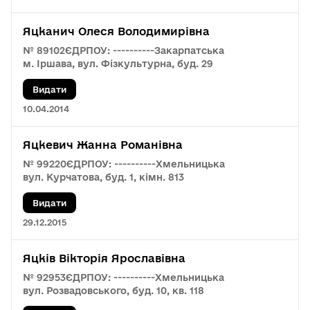
Яцканич Олеся Володимирівна
№ 89102
ЄДРПОУ: ----------
Закарпатська
м. Іршава, вул. Фізкультурна, буд. 29
Видати
10.04.2014
Яцкевич Жанна Романівна
№ 99220
ЄДРПОУ: ----------
Хмельницька
вул. Курчатова, буд. 1, кімн. 813
Видати
29.12.2015
Яцків Вікторія Ярославівна
№ 92953
ЄДРПОУ: ----------
Хмельницька
вул. Розвадовського, буд. 10, кв. 118