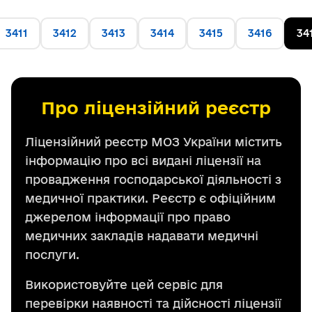
3411
3412
3413
3414
3415
3416
34
Про ліцензійний реєстр
Ліцензійний реєстр МОЗ України містить
інформацію про всі видані ліцензії на
провадження господарської діяльності з
медичної практики. Реєстр є офіційним
джерелом інформації про право
медичних закладів надавати медичні
послуги.
Використовуйте цей сервіс для
перевірки наявності та дійсності ліцензії