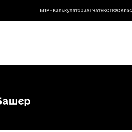
БПР
Калькулятори
AI Чат
ЕКОПФО
Клас
Башєр