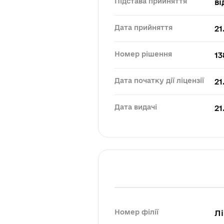
Підстава прийняття
ві
Дата прийняття
21
Номер рішення
13
Дата початку дії ліцензії
21
Дата видачі
21
Номер філії
Лі