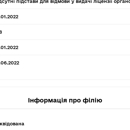
дсутні підстави для відмови у видачі ліцензії орга
.01.2022
8
.01.2022
.06.2022
Інформація про філію
квідована