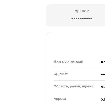
ЄДРПОУ
----------
Назва організації
А
ЄДРПОУ
--
Область, район, індекс
м.
Адреса
б.