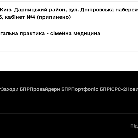
Київ, Дарницький район, вул. Дніпровська набереж
5, кабінет №4 (припинено)
агальна практика - сімейна медицина
Р
Заходи БПР
Провайдери БПР
Портфоліо БПР
ICPC-2
Нов
Пі