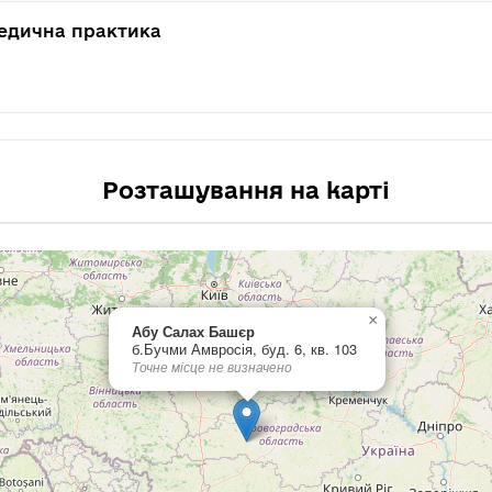
едична практика
Розташування на карті
×
Абу Салах Башєр
б.Бучми Амвросія, буд. 6, кв. 103
Точне місце не визначено