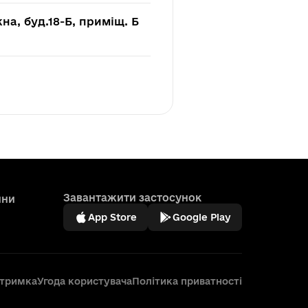
на, буд.18-Б, приміщ. Б
Завантажити застосунок
ини
App Store
Google Play
дтримка
Угода користувача
Політика приватності