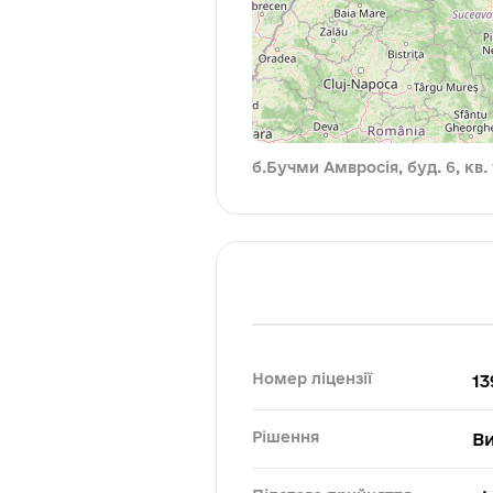
б.Бучми Амвросія, буд. 6, кв.
Номер ліцензії
13
Рішення
В