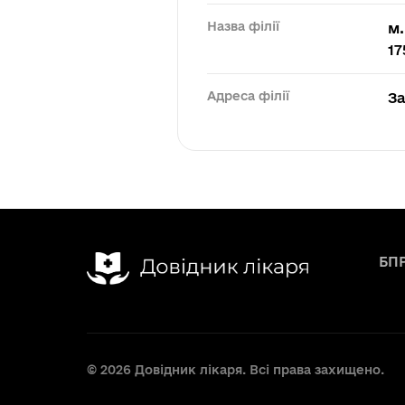
Назва філії
м.
17
Адреса філії
З
БП
© 2026 Довідник лікаря. Всі права захищено.