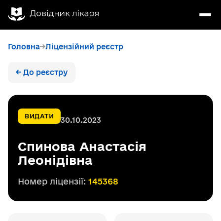
Головна
Ліцензійний реєстр
← До реєстру
ВИДАТИ
30.10.2023
Cпинова Анастасія
Леонідівна
Номер ліцензії:
145368