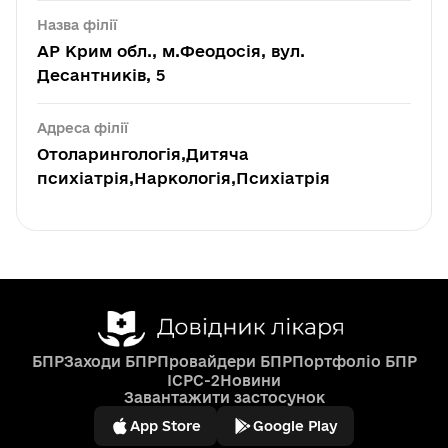
Назва філії
АР Крим обл., м.Феодосія, вул.
Десантників, 5
Адреса філії
Отоларингологія,Дитяча
психіатрія,Наркологія,Психіатрія
БПР
Заходи БПР
Провайдери БПР
Портфоліо БПР
ICPC-2
Новини
Завантажити застосунок
App Store
Google Play