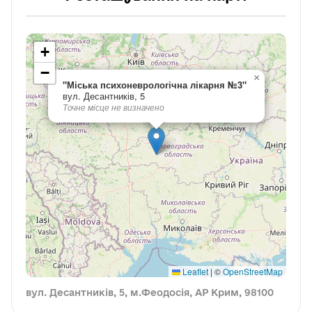
+
−
×
"Міська психоневрологічна лікарня №3"
вул. Десантників, 5
Точне місце не визначено
Leaflet
|
©
OpenStreetMap
вул. Десантників, 5, м.Феодосія, АР Крим, 98100