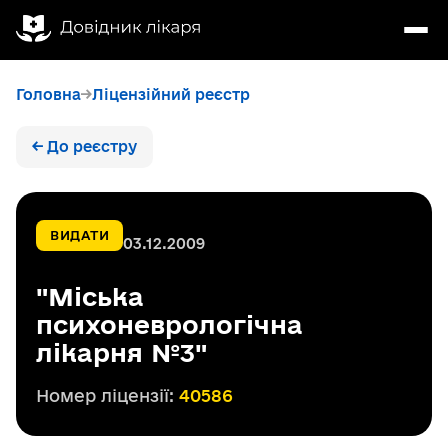
Головна
Ліцензійний реєстр
← До реєстру
ВИДАТИ
03.12.2009
"Міська
психоневрологічна
лікарня №3"
Номер ліцензії:
40586