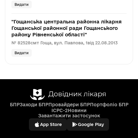
Видати
"Гощанська центральна районна лікарня
Гощанської районної ради Гощанського
району Рівненської області"
№ 82528
смт Гоща, вул. Павлова, 1
від 22.08.2013
Видати
БПР
Заходи БПР
Провайдери БПР
Портфоліо БПР
ICPC-2
Новини
Завантажити застосунок
App Store
Google Play