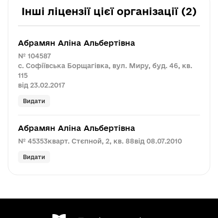
Інші ліцензії цієї організації (2)
Абрамян Аліна Альбертівна
№ 104587
с. Софіївська Борщагівка, вул. Миру, буд. 46, кв.
115
від 23.02.2017
Видати
Абрамян Аліна Альбертівна
№ 45353
кварт. Стєпной, 2, кв. 88
від 08.07.2010
Видати