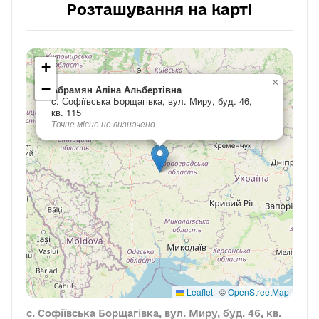
Розташування на карті
+
×
−
Абрамян Аліна Альбертівна
с. Софіївська Борщагівка, вул. Миру, буд. 46,
кв. 115
Точне місце не визначено
Leaflet
|
©
OpenStreetMap
с. Софіївська Борщагівка, вул. Миру, буд. 46, кв.