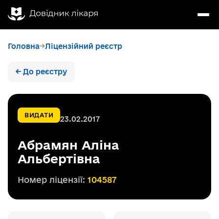
Головна
Ліцензійний реєстр
← До реєстру
ВИДАТИ
23.02.2017
Абрамян Аліна
Альбертівна
Номер ліцензії:
104587