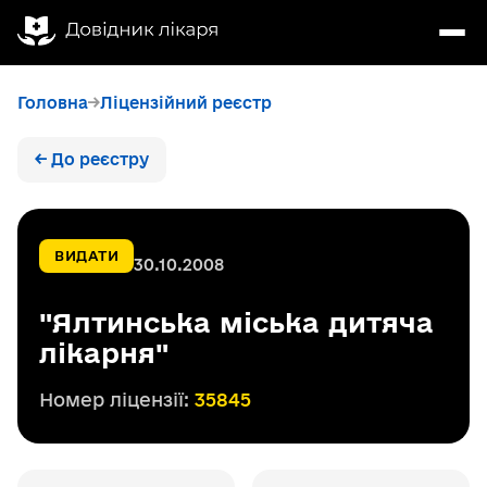
Головна
Ліцензійний реєстр
← До реєстру
ВИДАТИ
30.10.2008
"Ялтинська міська дитяча
лікарня"
Номер ліцензії:
35845