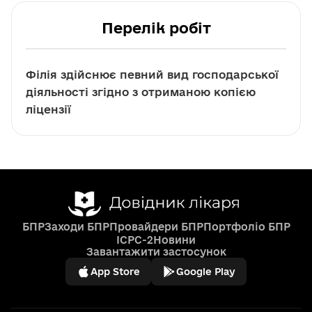
Перелік робіт
Філія здійснює певний вид господарської
діяльності згідно з отриманою копією
ліцензії
БПР
Заходи БПР
Провайдери БПР
Портфоліо БПР
ICPC-2
Новини
Завантажити застосунок
App Store
Google Play