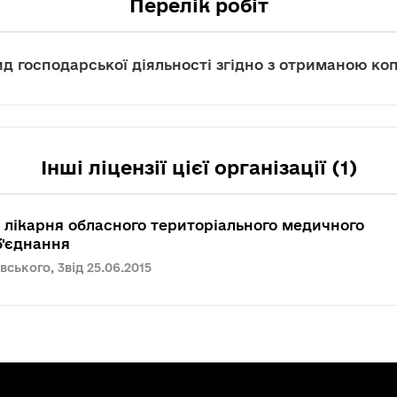
Перелік робіт
д господарської діяльності згідно з отриманою коп
Інші ліцензії цієї організації (1)
 лікарня обласного територіального медичного
б'єднання
вського, 3
від 25.06.2015