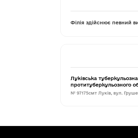
Філія здійснює певний ви
Луківська туберкульозна
протитуберкульозного о
№ 97175
смт Луків, вул. Груше