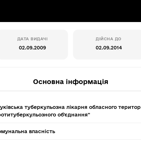
ДАТА ВИДАЧІ
ДІЙСНА ДО
02.09.2009
02.09.2014
Основна інформація
уківська туберкульозна лікарня обласного терито
ротитуберкульозного об'єднання"
омунальна власність