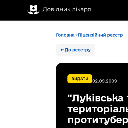
Головна
Ліцензійний реєстр
← До реєстру
ВИДАТИ
02.09.2009
"Луківська
територіал
протитубер