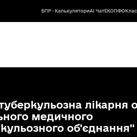
БПР
Калькулятори
AI Чат
ЕКОПФО
Клас
 туберкульозна лікарня 
ьного медичного
кульозного об'єднання"