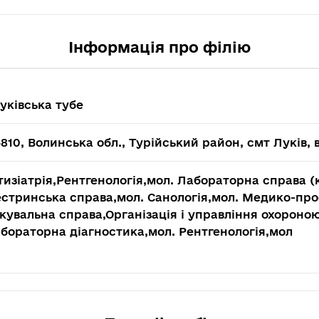
Інформація про філію
уківська тубе
810, Волинська обл., Турійський район, смт Луків, 
изіатрія,Рентгенологія,мол. Лабораторна справа (к
естринська справа,мол. Санологія,мол. Медико-про
кувальна справа,Організація і управління охороною
бораторна діагностика,мол. Рентгенологія,мол