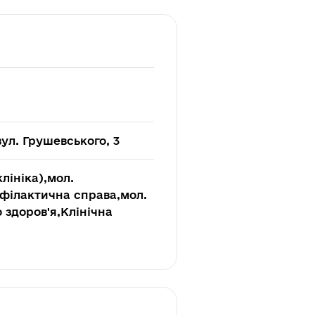
вул. Грушевського, 3
лініка),мол.
філактична справа,мол.
 здоров'я,Клінічна