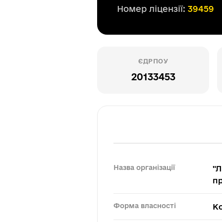
Номер ліцензії:
39459
ЄДРПОУ
20133453
Назва організації
"Л
п
Форма власності
К