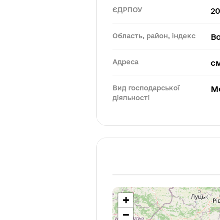
ЄДРПОУ
20
Область, район, індекс
Во
Адреса
см
Вид господарської
М
діяльності
+
−