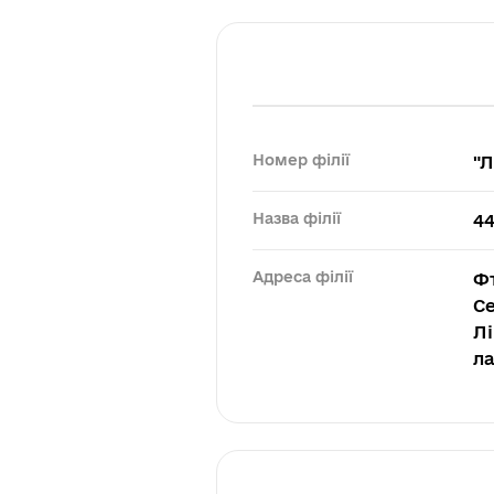
Номер філії
"Л
Назва філії
44
Адреса філії
Фт
С
Лі
ла