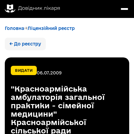
Головна
Ліцензійний реєстр
← До реєстру
ВИДАТИ
06.07.2009
"Красноармійська
амбулаторія загальної
практики - сімейної
медицини"
Красноармійської
сільської ради