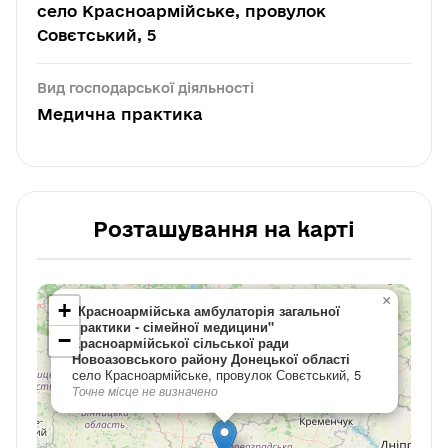
село Красноармійське, провулок
Совєтський, 5
Вид господарської діяльності
Медична практика
Розташування на карті
×
+
"Красноармійська амбулаторія загальної
практики - сімейної медицини"
−
Красноармійської сільської ради
Новоазовського району Донецької області
село Красноармійське, провулок Совєтський, 5
Точне місце не визначено