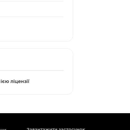
ією ліцензії
Завантажити застосунок