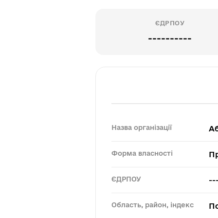
ЄДРПОУ
----------
Назва організації
А
Форма власності
П
ЄДРПОУ
--
Область, район, індекс
По