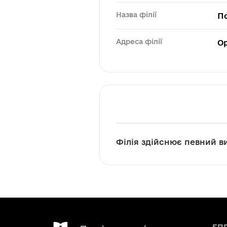
Назва філії
По
Адреса філії
Ор
Філія здійснює певний ви