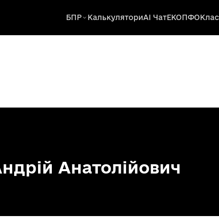
БПР
Калькулятори
AI Чат
ЕКОПФО
Клас
ндрій Анатолійович