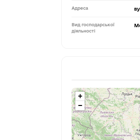
Адреса
ву
Вид господарської
М
діяльності
+
−