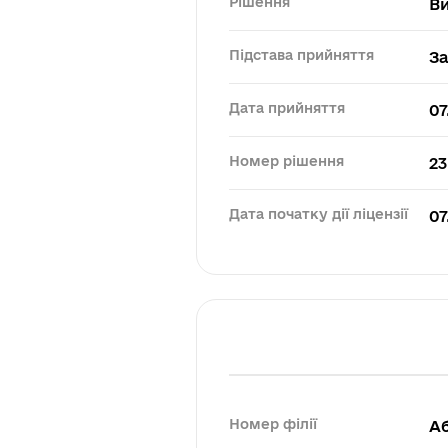
Рішення
В
Підстава прийняття
За
Дата прийняття
07
Номер рішення
23
Дата початку дії ліцензії
07
Номер філії
А