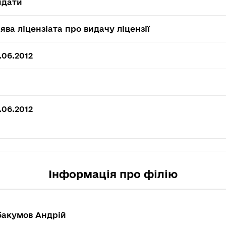
идати
ява ліцензіата про видачу ліцензії
.06.2012
.06.2012
Інформація про філію
бакумов Андрій