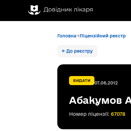
Головна
Ліцензійний реєстр
← До реєстру
ВИДАТИ
07.06.2012
Абакумов А
Номер ліцензії:
67078