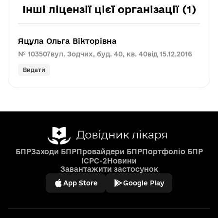
Інші ліцензії цієї організації (1)
Яцула Ольга Вікторівна
№ 103507
вул. Зодчих, буд. 40, кв. 40
від 15.12.2016
Видати
БПР
Заходи БПР
Провайдери БПР
Портфоліо БПР
ICPC-2
Новини
Завантажити застосунок
App Store
Google Play