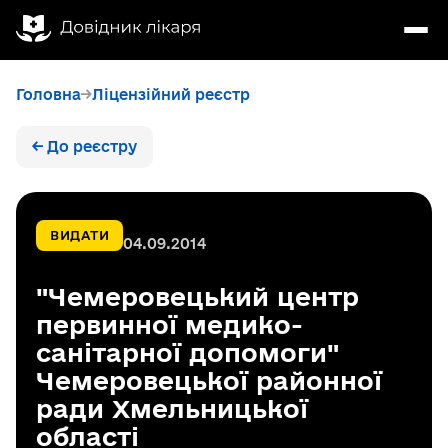
Головна
Ліцензійний реєстр
← До реєстру
ВИДАТИ
04.09.2014
"Чемеровецький центр
первинної медико-
санітарної допомоги"
Чемеровецької районної
ради Хмельницької
області