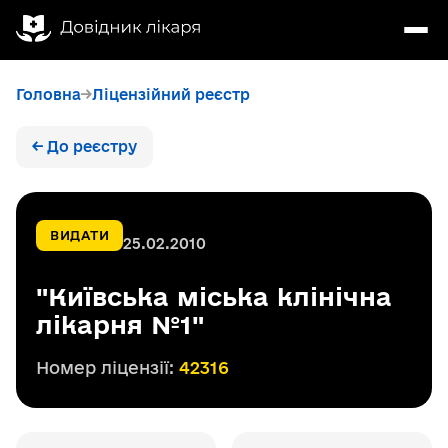
Головна
Ліцензійний реєстр
← До реєстру
ВИДАТИ
25.02.2010
"Київська міська клінічна
лікарня №1"
Номер ліцензії:
42316