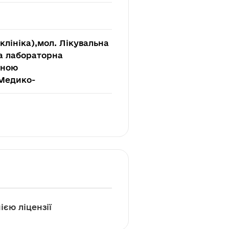
лініка),мол. Лікувальна
на лабораторна
оною
 Медико-
ією ліцензії