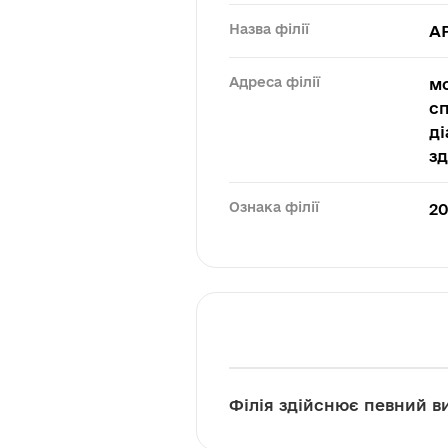
Назва філії
АР
Адреса філії
мо
сп
ді
зд
Ознака філії
20
Філія здійснює певний ви