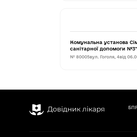
Комунальна установа Сі
санітарної допомоги №3
№ 80005
вул. Гоголя, 4
від 06.
БП