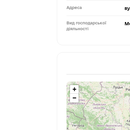
Адреса
ву
Вид господарської
М
діяльності
+
−