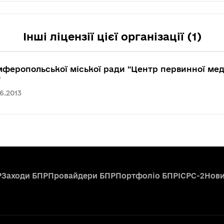
Інші ліцензії цієї організації (1)
мферопольської міської ради "Центр первинної ме
"
06.2013
Р
Заходи БПР
Провайдери БПР
Портфоліо БПР
ICPC-2
Нов