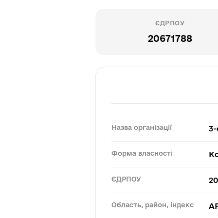
ЄДРПОУ
20671788
Назва організації
3-
Форма власності
К
ЄДРПОУ
20
Область, район, індекс
АР