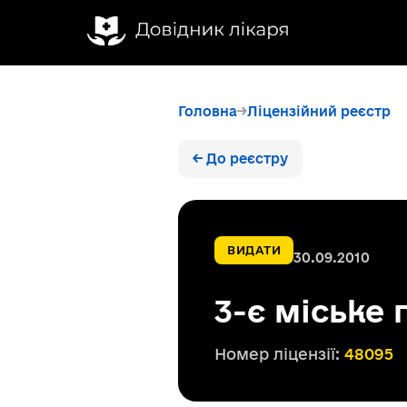
Головна
Ліцензійний реєстр
← До реєстру
ВИДАТИ
30.09.2010
3-є міське 
Номер ліцензії:
48095