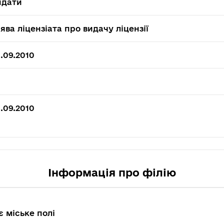
идати
ява ліцензіата про видачу ліцензії
.09.2010
.09.2010
Інформація про філію
є міське полі