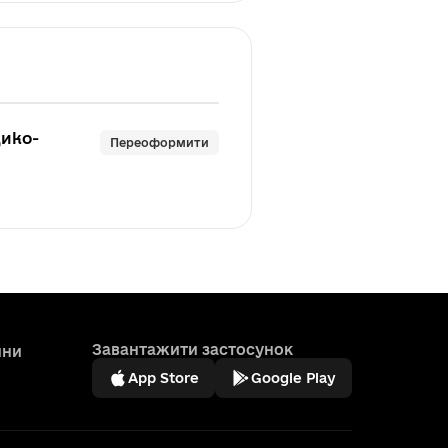
дико-
Переоформити
Завантажити застосунок
ини
App Store
Google Play