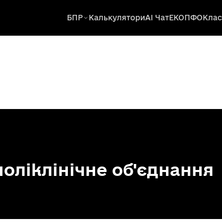
БПР
Калькулятори
AI Чат
ЕКОПФО
Клас
поліклінічне об'єднання