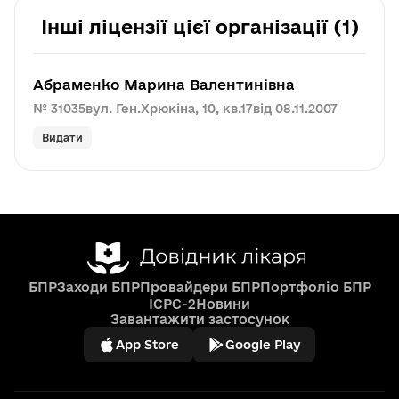
Інші ліцензії цієї організації (1)
Абраменко Марина Валентинівна
№ 31035
вул. Ген.Хрюкіна, 10, кв.17
від 08.11.2007
Видати
БПР
Заходи БПР
Провайдери БПР
Портфоліо БПР
ICPC-2
Новини
Завантажити застосунок
App Store
Google Play