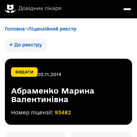
Головна
Ліцензійний реєстр
← До реєстру
ВИДАТИ
20.11.2014
Абраменко Марина
Валентинівна
Номер ліцензії:
93482