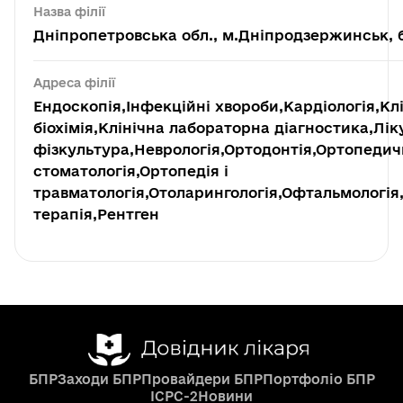
Назва філії
Дніпропетровська обл., м.Дніпродзержинськ, б
Адреса філії
Ендоскопія,Інфекційні хвороби,Кардіологія,Кл
біохімія,Клінічна лабораторна діагностика,Лі
фізкультура,Неврологія,Ортодонтія,Ортопедич
стоматологія,Ортопедія і
травматологія,Отоларингологія,Офтальмологія,
терапія,Рентген
БПР
Заходи БПР
Провайдери БПР
Портфоліо БПР
ICPC-2
Новини