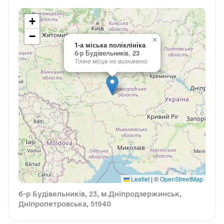
+
−
×
1-а міська поліклініка
б-р Будівельників, 23
Точне місце не визначено
Leaflet
|
©
OpenStreetMap
б-р Будівельників, 23, м.Дніпродзержинськ,
Дніпропетровська, 51940