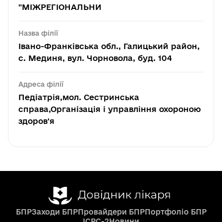
"МІЖРЕГІОНАЛЬНИ
Назва філії
Івано-Франківська обл., Галицький район,
с. Мединя, вул. Чорновола, буд. 104
Адреса філії
Педіатрія,мол. Сестринська
справа,Організація і управління охороною
здоров'я
БПР
Заходи БПР
Провайдери БПР
Портфоліо БПР
ICPC-2
Новини