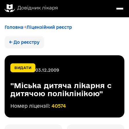
Головна
Ліцензійний реєстр
← До реєстру
ВИДАТИ
03.12.2009
"Міська дитяча лікарня с
дитячою поліклінікою"
Номер ліцензії:
40574