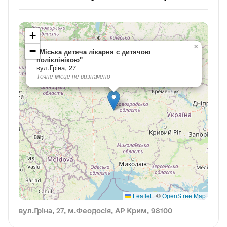
+
×
−
"Міська дитяча лікарня с дитячою
поліклінікою"
вул.Гріна, 27
Точне місце не визначено
Leaflet
|
©
OpenStreetMap
вул.Гріна, 27, м.Феодосія, АР Крим, 98100