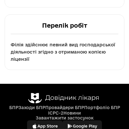
Перелік робіт
Філія здійснює певний вид господарської
діяльності згідно з отриманою копією
ліцензії
БПР
Заходи БПР
Провайдери БПР
Портфоліо БПР
ICPC-2
Новини
Завантажити застосунок
App Store
Google Play