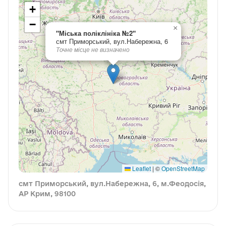
+
−
×
"Міська поліклініка №2"
смт Приморський, вул.Набережна, 6
Точне місце не визначено
Leaflet
|
©
OpenStreetMap
смт Приморський, вул.Набережна, 6, м.Феодосія,
АР Крим, 98100