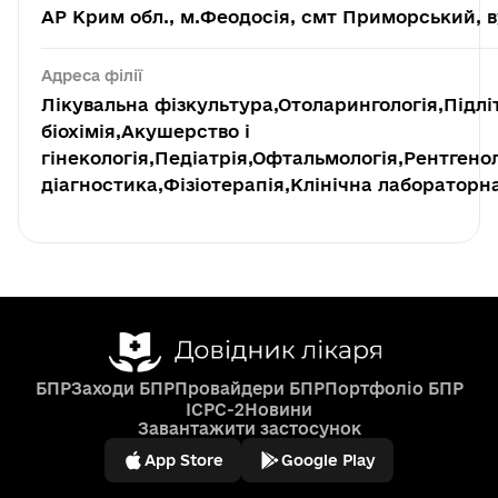
АР Крим обл., м.Феодосія, смт Приморський, в
Адреса філії
Лікувальна фізкультура,Отоларингологія,Підлі
біохімія,Акушерство і
гінекологія,Педіатрія,Офтальмологія,Рентгено
діагностика,Фізіотерапія,Клінічна лабораторн
БПР
Заходи БПР
Провайдери БПР
Портфоліо БПР
ICPC-2
Новини
Завантажити застосунок
App Store
Google Play