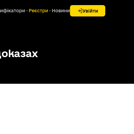
ифікатори
Реєстри
Новини
Увійти
доказах