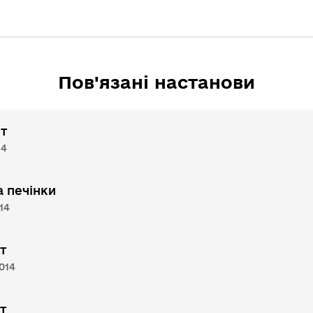
Пов'язані настанови
т
14
 печінки
14
т
2014
т