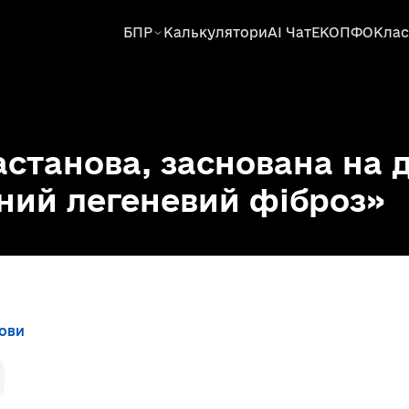
БПР
Калькулятори
AI Чат
ЕКОПФО
Клас
астанова, заснована на 
ний легеневий фіброз»
нови