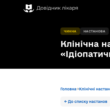
ЧИННА
НАСТАНОВА
Клінічна н
«Ідіопатич
Головна
Клінічні наста
← До списку настанов