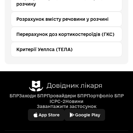
розчину
Розрахунок вмісту речовини у розчині
Перерахунок доз кортикостероїдів (ГКС)
Критерії Уеллса (ТЕЛА)
БПР
Заходи БПР
Провайдери БПР
Портфоліо БПР
ICPC-2
Новини
Завантажити застосунок
App Store
Google Play