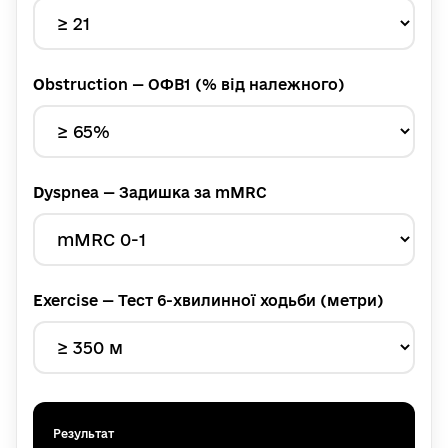
O
bstruction — ОФВ1 (% від належного)
D
yspnea — Задишка за mMRC
E
xercise — Тест 6-хвилинної ходьби (метри)
Результат