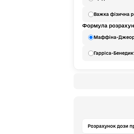
Важка фізична р
Формула розраху
Маффіна-Джеора
Гарріса-Бенедик
Розрахунок дози п