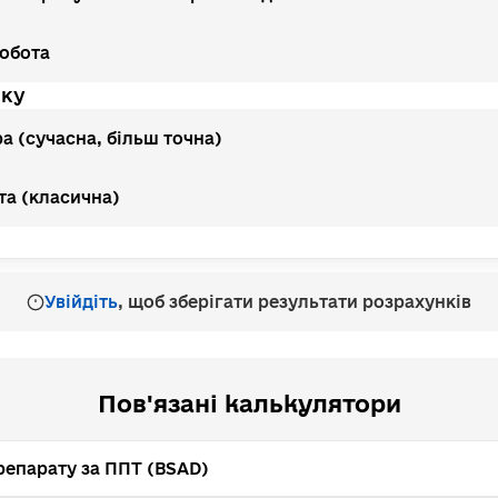
обота
нку
 (сучасна, більш точна)
та (класична)
Увійдіть
, щоб зберігати результати розрахунків
Пов'язані калькулятори
репарату за ППТ (BSAD)