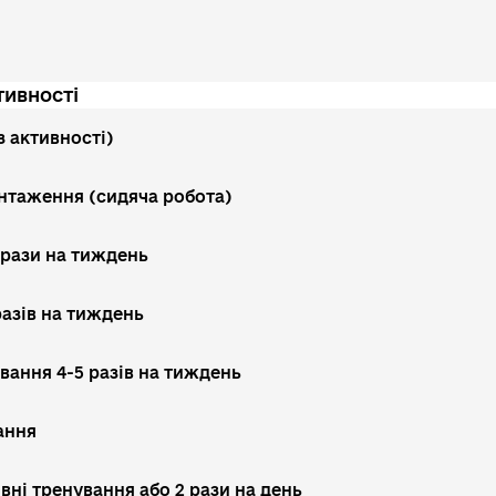
тивності
з активності)
нтаження (сидяча робота)
 рази на тиждень
разів на тиждень
вання 4-5 разів на тиждень
ання
вні тренування або 2 рази на день