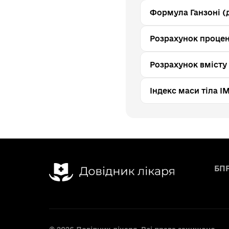
Формула Ганзоні (д
Розрахунок процен
Розрахунок вмісту
Індекс маси тіла І
БП