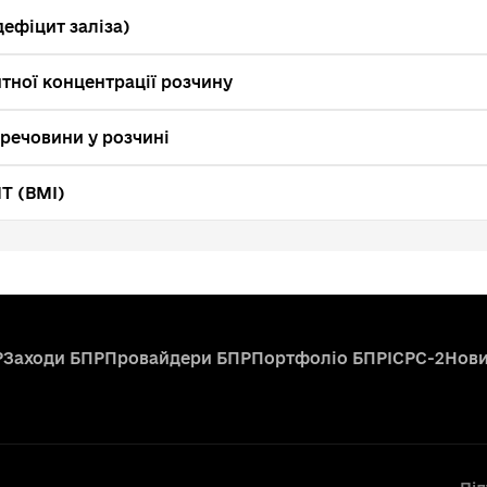
ефіцит заліза)
тної концентрації розчину
 речовини у розчині
МТ (BMI)
Р
Заходи БПР
Провайдери БПР
Портфоліо БПР
ICPC-2
Нов