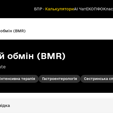
БПР
Калькулятори
AI Чат
ЕКОПФО
Клас
обмін (BMR)
й обмін (BMR)
ate
Інтенсивна терапія
Гастроентерологія
Сестринська с
відка