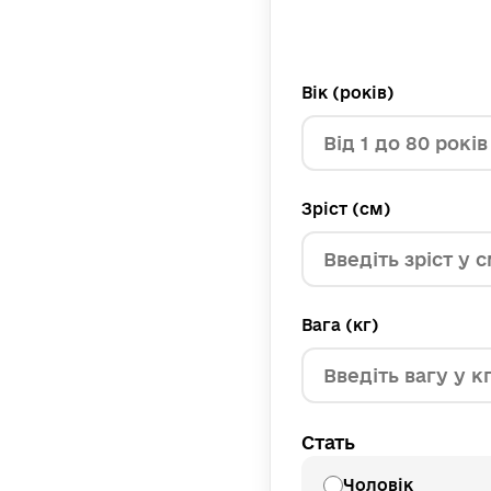
Вік (років)
Зріст (см)
Вага (кг)
Стать
Чоловік