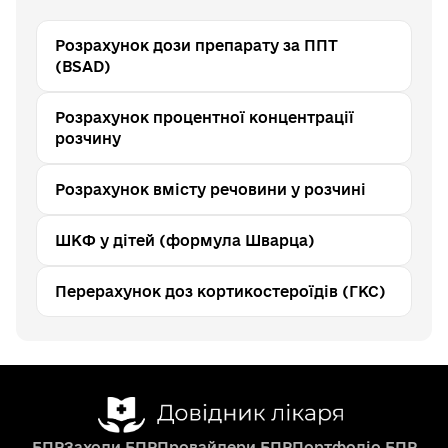
Розрахунок дози препарату за ППТ
(BSAD)
Розрахунок процентної концентрації
розчину
Розрахунок вмісту речовини у розчині
ШКФ у дітей (формула Шварца)
Перерахунок доз кортикостероїдів (ГКС)
БПР
Заходи БПР
Провайдери БПР
Портфоліо БПР