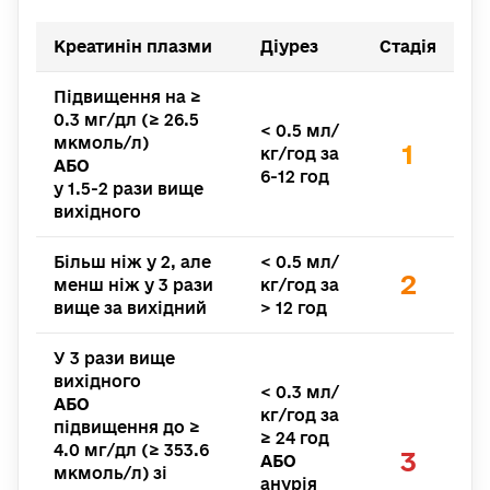
Креатинін плазми
Діурез
Стадія
Підвищення на ≥
0.3 мг/дл (≥ 26.5
< 0.5 мл/
мкмоль/л)
1
кг/год за
АБО
6-12 год
у 1.5-2 рази вище
вихідного
Більш ніж у 2, але
< 0.5 мл/
2
менш ніж у 3 рази
кг/год за
вище за вихідний
> 12 год
У 3 рази вище
вихідного
< 0.3 мл/
АБО
кг/год за
підвищення до ≥
≥ 24 год
4.0 мг/дл (≥ 353.6
3
АБО
мкмоль/л) зі
анурія