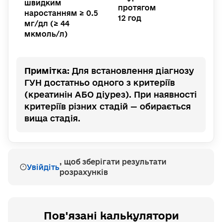
швидким
протягом
наростанням ≥ 0.5
12 год
мг/дл (≥ 44
мкмоль/л)
Примітка:
Для встановлення діагнозу
ГУН достатньо одного з критеріїв
(креатинін АБО діурез). При наявності
критеріїв різних стадій — обирається
вища стадія.
, щоб зберігати результати
Увійдіть
розрахунків
Пов'язані калькулятори