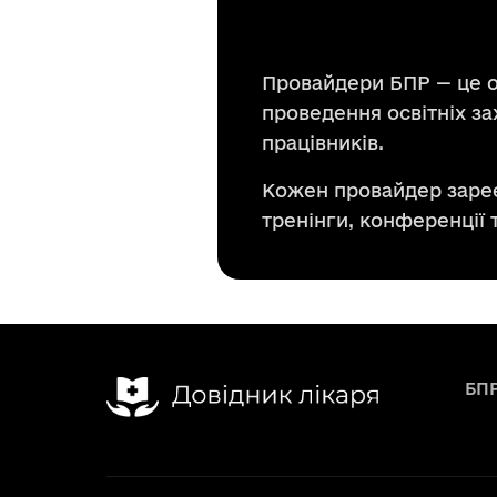
Провайдери БПР — це ор
проведення освітніх з
працівників.
Кожен провайдер зареє
тренінги, конференції 
БП