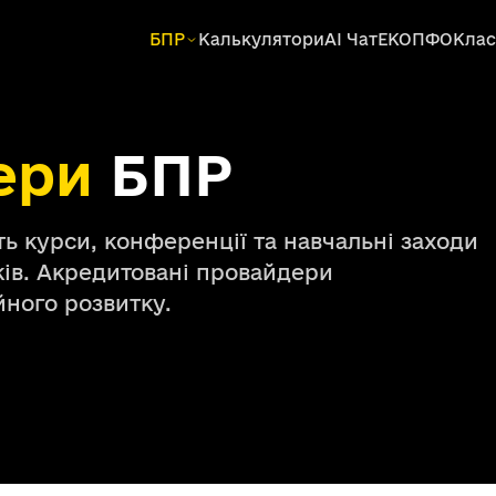
БПР
Калькулятори
AI Чат
ЕКОПФО
Клас
ери
БПР
ть курси, конференції та навчальні заходи
ів. Акредитовані провайдери
ного розвитку.