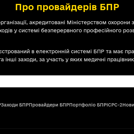
Про провайдерів БПР
ганізації, акредитовані Міністерством охорони з
аходів у системі безперервного професійного ро
стрований в електронній системі БПР та має пра
та інші заходи, за участь у яких медичні працівн
Р
Заходи БПР
Провайдери БПР
Портфоліо БПР
ICPC-2
Нов