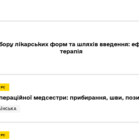
ибору лікарських форм та шляхів введення: е
терапія
УРС
пераційної медсестри: прибирання, шви, пози
АЇНСЬКА
УРС