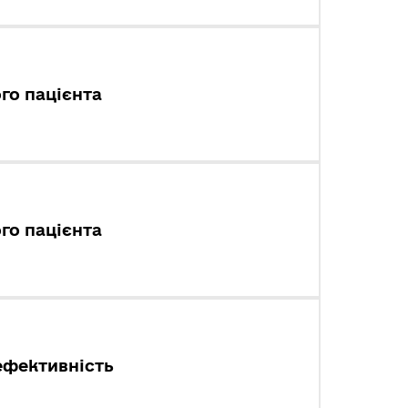
го пацієнта
го пацієнта
ефективність