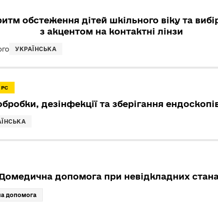
тм обстеження дітей шкільного віку та вибі
з акцентом на контактні лінзи
ого
УКРАЇНСЬКА
УРС
бробки, дезінфекції та зберігання ендоскопів
АЇНСЬКА
Домедична допомога при невідкладних стан
на допомога