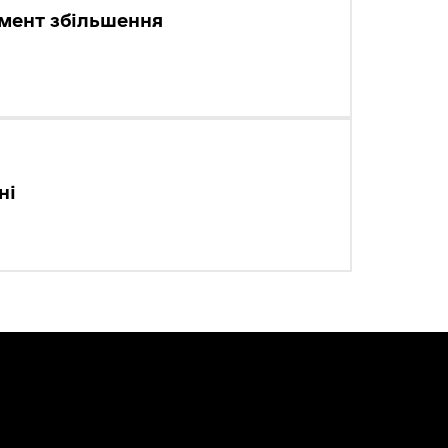
умент збільшення
ні