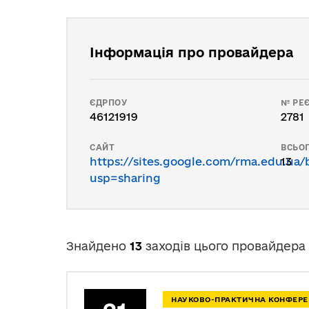
Інформація про провайдера
ЄДРПОУ
№ РЕЄ
46121919
2781
САЙТ
ВСЬОГ
https://sites.google.com/rma.edu.ua/
13
usp=sharing
Знайдено
13
заходів цього провайдера
НАУКОВО-ПРАКТИЧНА КОНФЕРЕ