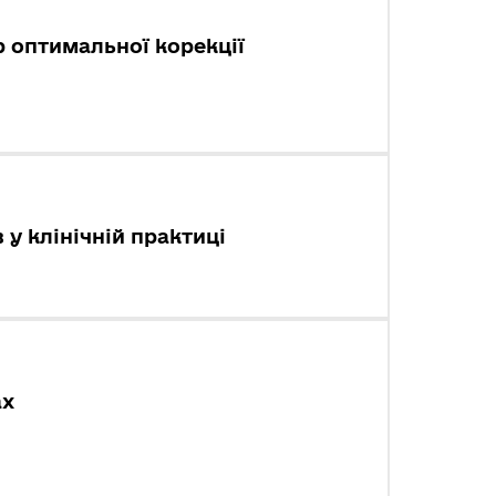
р оптимальної корекції
 у клінічній практиці
ах