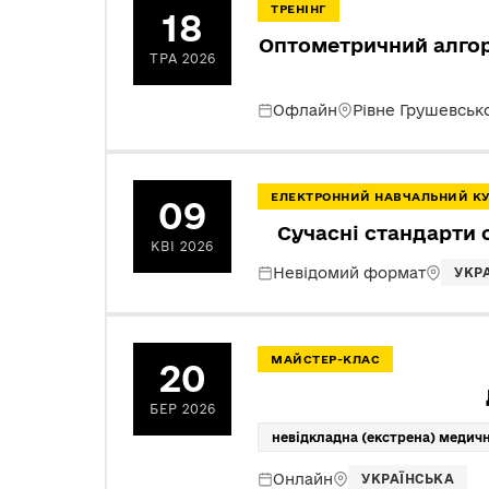
ТРЕНІНГ
18
Оптометричний алгори
ТРА 2026
Офлайн
Рівне Грушевськ
ЕЛЕКТРОННИЙ НАВЧАЛЬНИЙ К
09
Сучасні стандарти о
КВІ 2026
Невідомий формат
УКР
МАЙСТЕР-КЛАС
20
БЕР 2026
невідкладна (екстрена) медич
Онлайн
УКРАЇНСЬКА