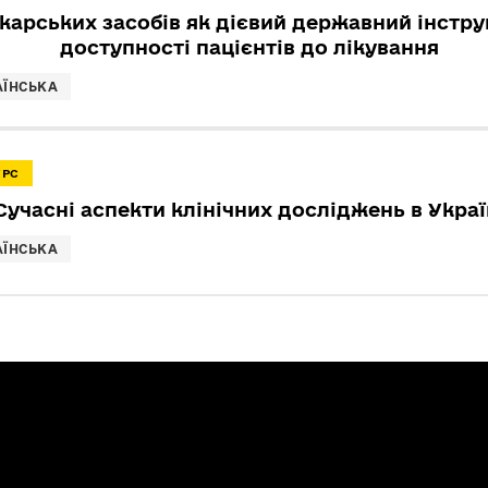
ікарських засобів як дієвий державний інстр
доступності пацієнтів до лікування
АЇНСЬКА
УРС
Сучасні аспекти клінічних досліджень в Украї
АЇНСЬКА