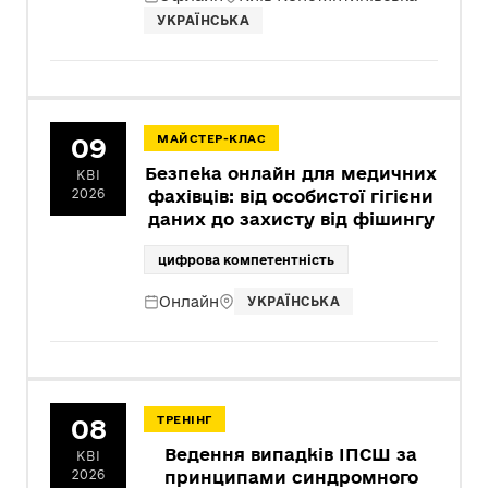
УКРАЇНСЬКА
09
МАЙСТЕР-КЛАС
Безпека онлайн для медичних
КВІ
2026
фахівців: від особистої гігієни
даних до захисту від фішингу
цифрова компетентність
Онлайн
УКРАЇНСЬКА
08
ТРЕНІНГ
Ведення випадків ІПСШ за
КВІ
2026
принципами синдромного