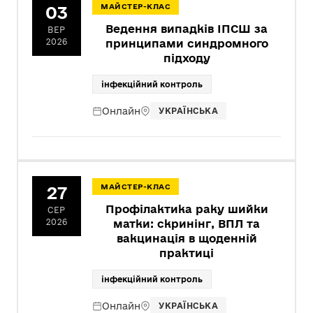
03
МАЙСТЕР-КЛАС
Ведення випадків ІПСШ за
ВЕР
2026
принципами синдромного
підходу
інфекційний контроль
Онлайн
УКРАЇНСЬКА
27
МАЙСТЕР-КЛАС
Профілактика раку шийки
СЕР
2026
матки: скринінг, ВПЛ та
вакцинація в щоденній
практиці
інфекційний контроль
Онлайн
УКРАЇНСЬКА