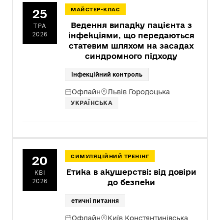
25
МАЙСТЕР-КЛАС
Ведення випадку пацієнта з
ТРА
2026
інфекціями, що передаються
статевим шляхом на засадах
синдромного підходу
інфекційний контроль
Офлайн
Львів Городоцька
УКРАЇНСЬКА
20
СИМУЛЯЦІЙНИЙ ТРЕНІНГ
Етика в акушерстві: від довіри
КВІ
2026
до безпеки
етичні питання
Офлайн
Київ Констянтинівська