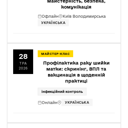
майстерність, безпека,
комунікація
Офлайн
Київ Володимирська
УКРАЇНСЬКА
28
МАЙСТЕР-КЛАС
Профілактика раку шийки
ТРА
2026
матки: скринінг, ВПЛ та
вакцинація в щоденній
практиці
інфекційний контроль
Онлайн
УКРАЇНСЬКА