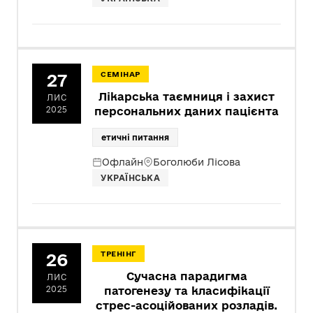
27
СЕМІНАР
Лікарська таємниця і захист
ЛИС
2025
персональних даних пацієнта
етичні питання
Офлайн
Боголюби Лісова
УКРАЇНСЬКА
26
ТРЕНІНГ
Сучасна парадигма
ЛИС
2025
патогенезу та класифікації
стрес-асоційованих розладів.