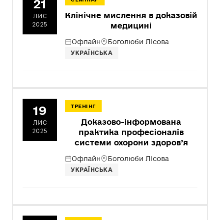
21
Клінічне мислення в доказовій
ЛИС
2025
медицині
Офлайн
Боголюби Лісова
УКРАЇНСЬКА
19
ТРЕНІНГ
Доказово-інформована
ЛИС
2025
практика професіоналів
системи охорони здоров’я
Офлайн
Боголюби Лісова
УКРАЇНСЬКА