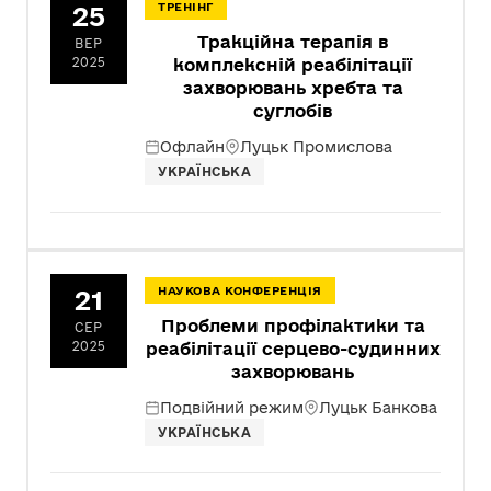
25
ТРЕНІНГ
Тракційна терапія в
ВЕР
2025
комплексній реабілітації
захворювань хребта та
суглобів
Офлайн
Луцьк Промислова
УКРАЇНСЬКА
21
НАУКОВА КОНФЕРЕНЦІЯ
Проблеми профілактики та
СЕР
2025
реабілітації серцево-судинних
захворювань
Подвійний режим
Луцьк Банкова
УКРАЇНСЬКА