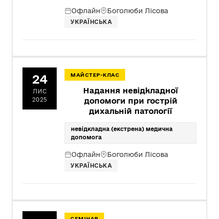
Офлайн
Боголюби Лісова
УКРАЇНСЬКА
24
МАЙСТЕР-КЛАС
Надання невідкладної
ЛИС
2025
допомоги при гострій
дихальній патології
невідкладна (екстрена) медична
допомога
Офлайн
Боголюби Лісова
УКРАЇНСЬКА
СЕМІНАР