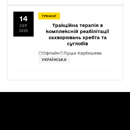
14
ТРЕНІНГ
Тракційна терапія в
СЕР
2025
комплексній реабілітації
захворювань хребта та
суглобів
Офлайн
Луцьк Карбишева
УКРАЇНСЬКА