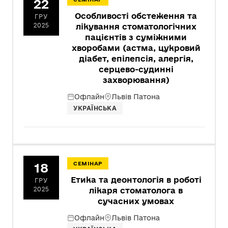
22
Особливості обстеження та
ГРУ
2025
лікування стоматологічних
пацієнтів з суміжними
хворобами (астма, цукровий
діабет, епілепсія, алергія,
серцево-судинні
захворювання)
Офлайн
Львів Патона
УКРАЇНСЬКА
18
СЕМІНАР
Етика та деонтологія в роботі
ГРУ
2025
лікаря стоматолога в
сучасних умовах
Офлайн
Львів Патона