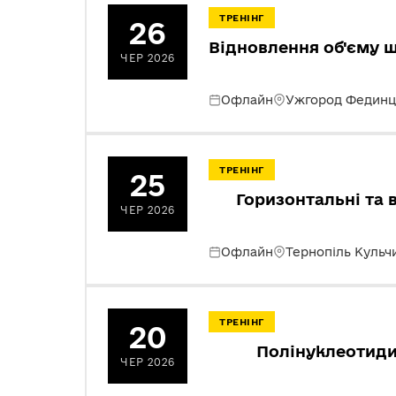
ТРЕНІНГ
26
Відновлення об'єму щ
ЧЕР 2026
Офлайн
Ужгород Фединц
ТРЕНІНГ
25
Горизонтальні та 
ЧЕР 2026
Офлайн
Тернопіль Кульч
ТРЕНІНГ
20
Полінуклеотиди 
ЧЕР 2026