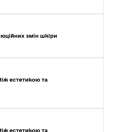
олюційних змін шкіри
Між естетикою та
Між естетикою та