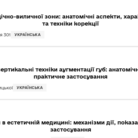
ічно-виличної зони: анатомічні аспекти, хар
та техніки корекції
я 301
УКРАЇНСЬКА
вертикальні техніки аугментації губ: анатоміч
практичне застосування
ицької
УКРАЇНСЬКА
в естетичній медицині: механізми дії, показ
застосування