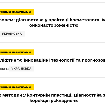
ТИЧНИМИ НАВИЧКАМИ
ролем: діагностика у практиці косметолога. 
онконастороженістю
УКРАЇНСЬКА
ТИЧНИМИ НАВИЧКАМИ
ліфтингу: інноваційні технології та прогнозо
евича
УКРАЇНСЬКА
ТИЧНИМИ НАВИЧКАМИ
х методик у контурній пластиці. Діагностика
корекція ускладнень