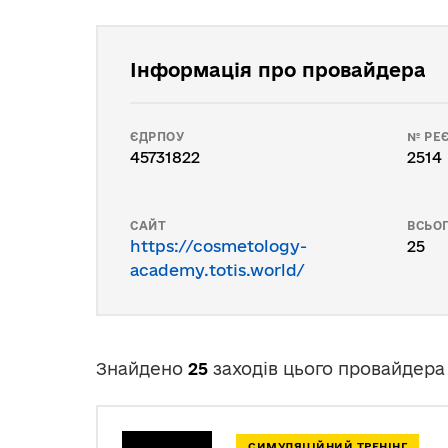
Інформація про провайдера
ЄДРПОУ
№ РЕЄ
45731822
2514
САЙТ
ВСЬОГ
https://cosmetology-
25
academy.totis.world/
Знайдено
25
заходів цього провайдера
СИМУЛЯЦІЙНИЙ ТРЕНІНГ