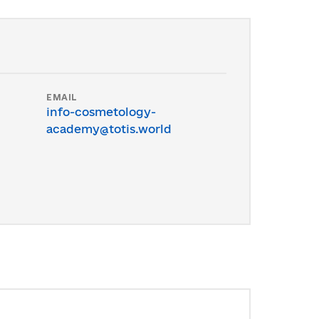
EMAIL
info-cosmetology-
academy@totis.world