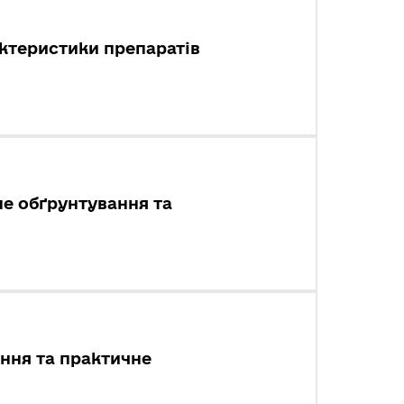
актеристики препаратів
не обґрунтування та
ання та практичне