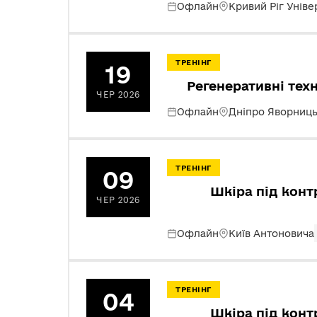
Офлайн
Кривий Ріг Уніве
ТРЕНІНГ
19
Регенеративні техн
ЧЕР 2026
Офлайн
Дніпро Яворниць
ТРЕНІНГ
09
Шкіра під конт
ЧЕР 2026
Офлайн
Київ Антоновича
ТРЕНІНГ
04
Шкіра під конт