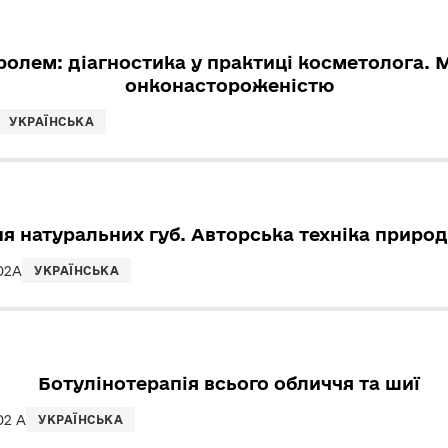
ролем: діагностика у практиці косметолога. 
онконастороженістю
УКРАЇНСЬКА
я натуральних губ. Авторська техніка природ
02А
УКРАЇНСЬКА
Ботулінотерапія всього обличчя та шиї
02 А
УКРАЇНСЬКА