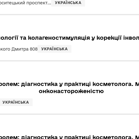
рситецький проспект...
УКРАЇНСЬКА
ології та колагеностимуляція у корекції інв
кого Дмитра 808
УКРАЇНСЬКА
ролем: діагностика у практиці косметолога. 
онконастороженістю
УКРАЇНСЬКА
ролем: діагностика у практиці косметолога. 