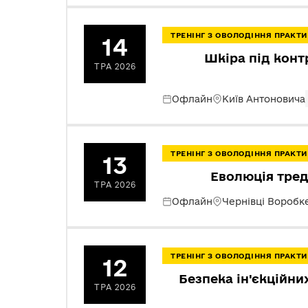
ТРЕНІНГ З ОВОЛОДІННЯ ПРАК
14
Шкіра під конт
ТРА 2026
Офлайн
Київ Антоновича
ТРЕНІНГ З ОВОЛОДІННЯ ПРАК
13
Еволюція тред
ТРА 2026
Офлайн
Чернівці Воробк
ТРЕНІНГ З ОВОЛОДІННЯ ПРАК
12
Безпека ін'єкційни
ТРА 2026