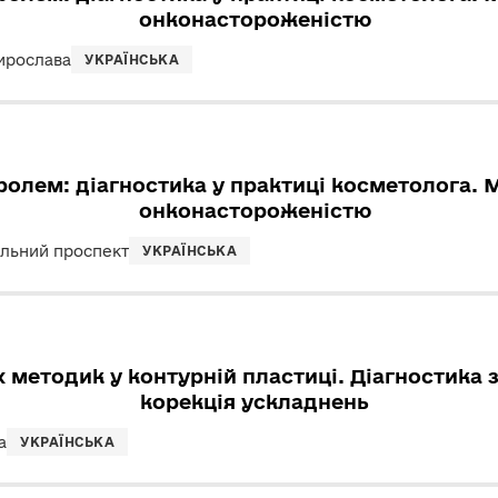
онконастороженістю
ирослава
УКРАЇНСЬКА
ролем: діагностика у практиці косметолога. 
онконастороженістю
льний проспект
УКРАЇНСЬКА
х методик у контурній пластиці. Діагностика
корекція ускладнень
а
УКРАЇНСЬКА