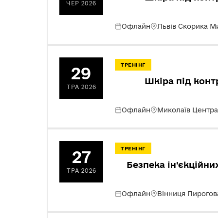
ЧЕР 2026
Офлайн
Львів Скорика М
ТРЕНІНГ
29
Шкіра під конт
ТРА 2026
Офлайн
Миколаїв Центра
ТРЕНІНГ
27
Безпека ін'єкційни
ТРА 2026
Офлайн
Вінниця Пирогов