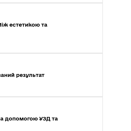
Між естетикою та
ваний результат
 за допомогою УЗД та