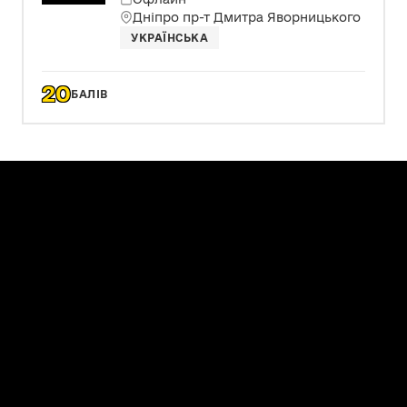
Дніпро пр-т Дмитра Яворницького
УКРАЇНСЬКА
20
БАЛІВ