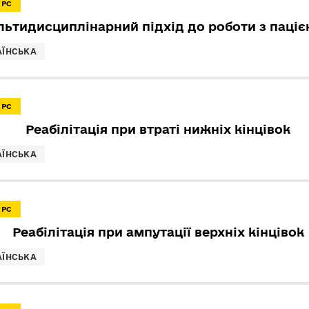
УРС
ьтидисциплінарний підхід до роботи з паці
АЇНСЬКА
УРС
Реабілітація при втраті нижніх кінцівок
АЇНСЬКА
УРС
Реабілітація при ампутації верхніх кінцівок
АЇНСЬКА