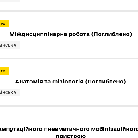
УРС
Міждисциплінарна робота (Поглиблено)
АЇНСЬКА
УРС
Анатомія та фізіологія (Поглиблено)
АЇНСЬКА
ампутаційного пневматичного мобілізаційного
пристрою