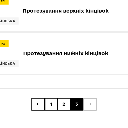
УРС
Протезування верхніх кінцівок
АЇНСЬКА
УРС
Протезування нижніх кінцівок
АЇНСЬКА
←
1
2
3
→