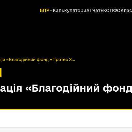
БПР
Калькулятори
AI Чат
ЕКОПФО
Клас
ція «Благодійний фонд «Протез Х...
зація «Благодійний фонд