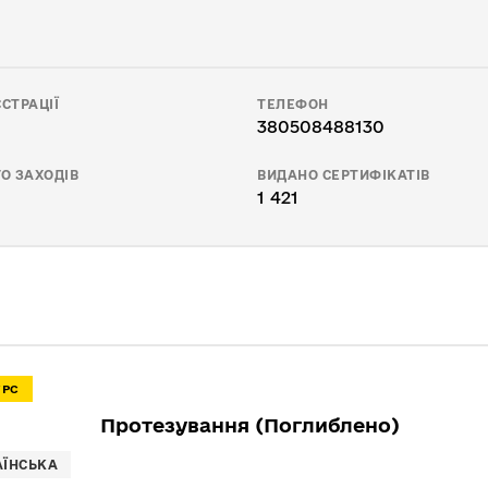
СТРАЦІЇ
ТЕЛЕФОН
380508488130
О ЗАХОДІВ
ВИДАНО СЕРТИФІКАТІВ
1 421
УРС
Протезування (Поглиблено)
АЇНСЬКА