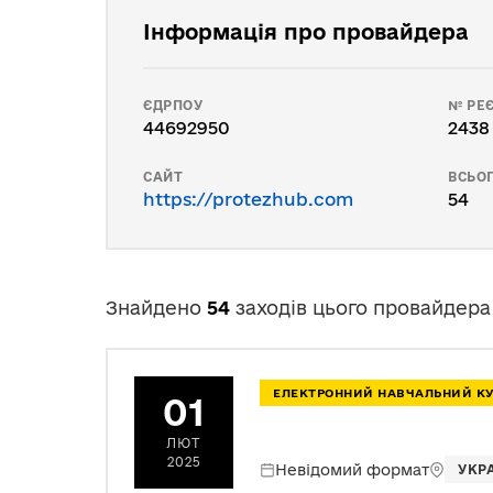
Інформація про провайдера
ЄДРПОУ
№ РЕЄ
44692950
2438
САЙТ
ВСЬОГ
https://protezhub.com
54
Знайдено
54
заходів цього провайдера
ЕЛЕКТРОННИЙ НАВЧАЛЬНИЙ К
01
ЛЮТ
2025
Невідомий формат
УКР