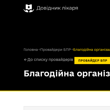
Головна
→
Провайдери БПР
→
Благодійна організа
До списку провайдерів
ПРОВАЙДЕР БПР
Благодійна органі