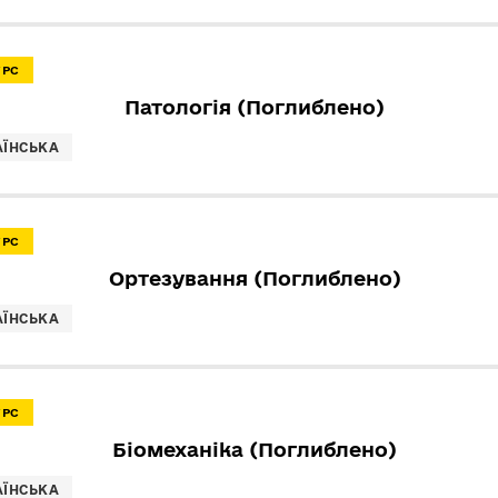
УРС
Патологія (Поглиблено)
АЇНСЬКА
УРС
Ортезування (Поглиблено)
АЇНСЬКА
УРС
Біомеханіка (Поглиблено)
АЇНСЬКА