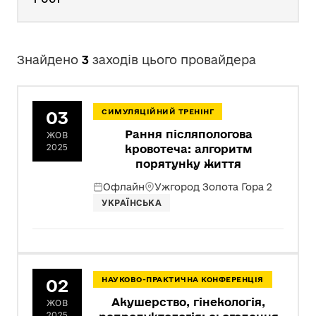
Знайдено
3
заходів цього провайдера
03
СИМУЛЯЦІЙНИЙ ТРЕНІНГ
Рання післяпологова
ЖОВ
2025
кровотеча: алгоритм
порятунку життя
Офлайн
Ужгород Золота Гора 2
УКРАЇНСЬКА
02
НАУКОВО-ПРАКТИЧНА КОНФЕРЕНЦІЯ
Акушерство, гінекологія,
ЖОВ
2025