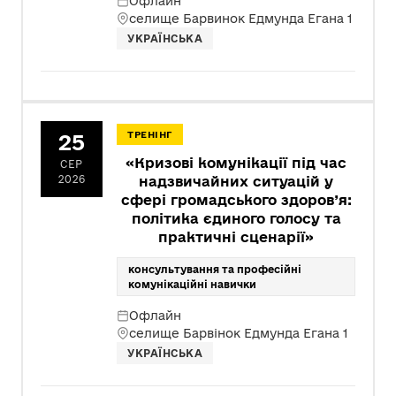
Офлайн
селище Барвинок Едмунда Егана 1
УКРАЇНСЬКА
25
ТРЕНІНГ
«Кризові комунікації під час
СЕР
2026
надзвичайних ситуацій у
сфері громадського здоров’я:
політика єдиного голосу та
практичні сценарії»
консультування та професійні
комунікаційні навички
Офлайн
селище Барвінок Едмунда Егана 1
УКРАЇНСЬКА