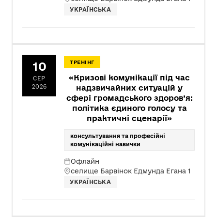
УКРАЇНСЬКА
10
ТРЕНІНГ
«Кризові комунікації під час
СЕР
2026
надзвичайних ситуацій у
сфері громадського здоров’я:
політика єдиного голосу та
практичні сценарії»
консультування та професійні
комунікаційні навички
Офлайн
селище Барвінок Едмунда Егана 1
УКРАЇНСЬКА