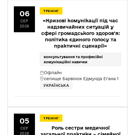
06
ТРЕНІНГ
«Кризові комунікації під час
СЕР
2026
надзвичайних ситуацій у
сфері громадського здоров’я:
політика єдиного голосу та
практичні сценарії»
консультування та професійні
комунікаційні навички
Офлайн
селище Барвінок Едмунда Егана 1
УКРАЇНСЬКА
05
ТРЕНІНГ
Роль сестри медичної
СЕР
2026
загальної практики – сімейної