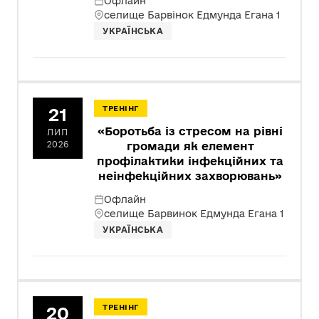
Офлайн
селище Барвінок Едмунда Егана 1
УКРАЇНСЬКА
21
ТРЕНІНГ
«Боротьба із стресом на рівні
ЛИП
2026
громади як елемент
профілактики інфекційних та
неінфекційних захворювань»
Офлайн
селище Барвинок Едмунда Егана 1
УКРАЇНСЬКА
20
ТРЕНІНГ