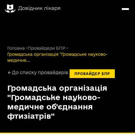
Головна
→
Провайдери БПР
→
Громадська організація "Громадське науково-
медичне...
До списку провайдерів
ПРОВАЙДЕР БПР
Громадська організація
"Громадське науково-
медичне об'єднання
фтизіатрів"