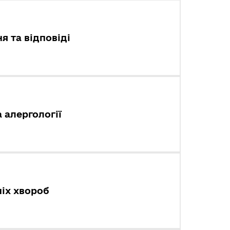
я та відповіді
 алергології
ніх хвороб