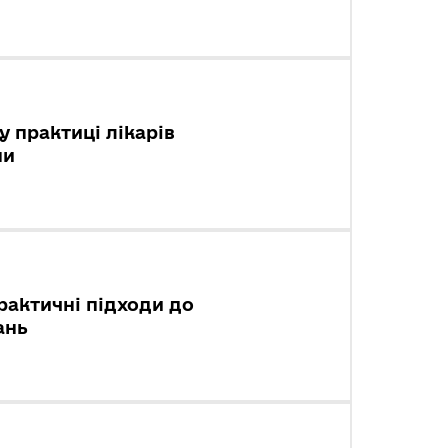
у практиці лікарів
ни
рактичні підходи до
ань