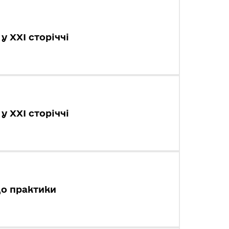
у XXI сторіччі
у XXI сторіччі
 до практики