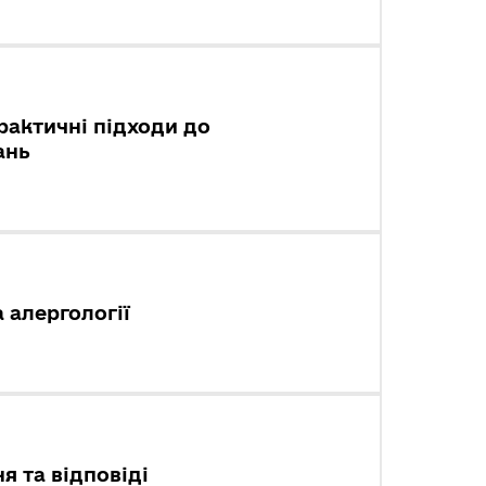
рактичні підходи до
ань
 алергології
я та відповіді