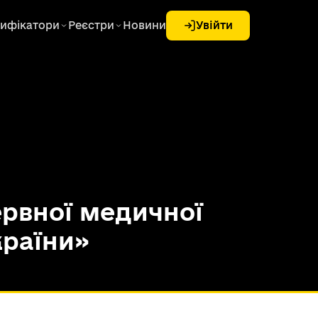
ифікатори
Реєстри
Новини
Увійти
ервної медичної
країни»