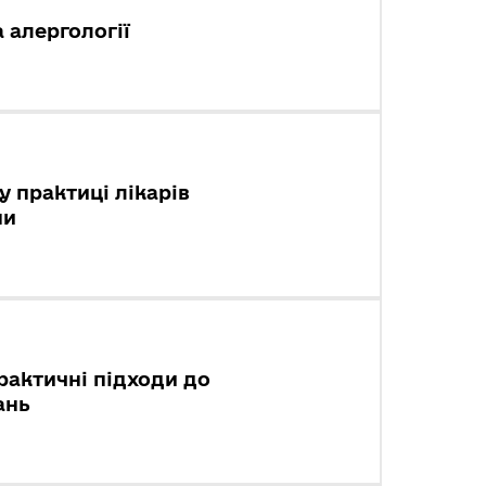
 алергології
у практиці лікарів
ни
рактичні підходи до
ань