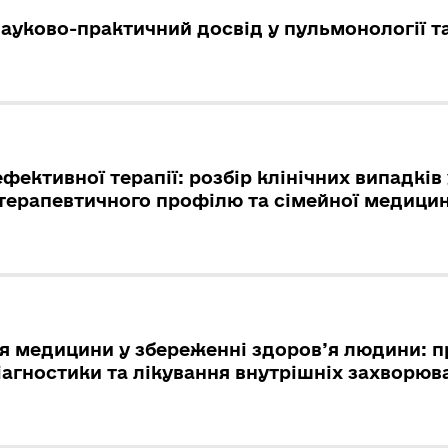
ауково-практичний досвід у пульмонології та
ефективної терапії: розбір клінічних випадків 
терапевтичного профілю та сімейної медици
я медицини у збереженні здоров’я людини: п
іагностики та лікування внутрішніх захворюв