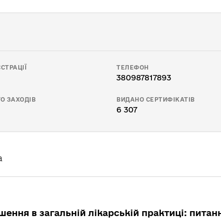
СТРАЦІЇ
ТЕЛЕФОН
380987817893
О ЗАХОДІВ
ВИДАНО СЕРТИФІКАТІВ
6 307
а
шення в загальній лікарській практиці: питанн