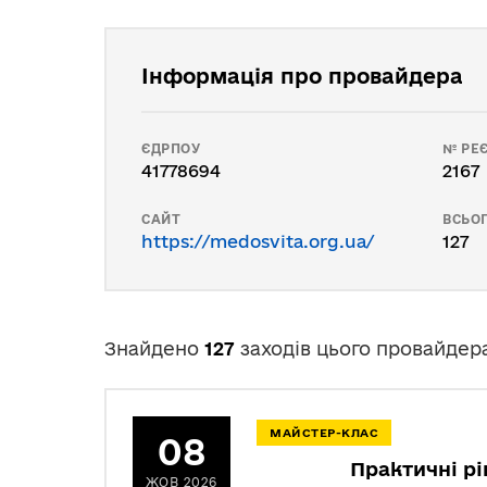
Інформація про провайдера
ЄДРПОУ
№ РЕЄ
41778694
2167
САЙТ
ВСЬОГ
https://medosvita.org.ua/
127
Знайдено
127
заходів цього провайдер
МАЙСТЕР-КЛАС
08
Практичні рі
ЖОВ 2026