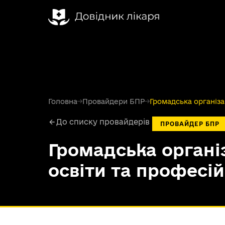
Головна
→
Провайдери БПР
→
Громадська організа
До списку провайдерів
ПРОВАЙДЕР БПР
Громадська органі
освіти та професій