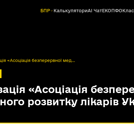
БПР
Калькулятори
AI Чат
ЕКОПФО
Клас
ція «Асоціація безперервної мед...
зація «Асоціація безпер
ного розвитку лікарів У