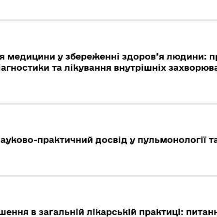
я медицини у збереженні здоров’я людини: п
іагностики та лікування внутрішніх захворюв
ауково-практичний досвід у пульмонології та
шення в загальній лікарській практиці: питанн