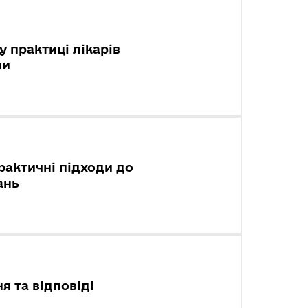
у практиці лікарів
ни
рактичні підходи до
ань
я та відповіді