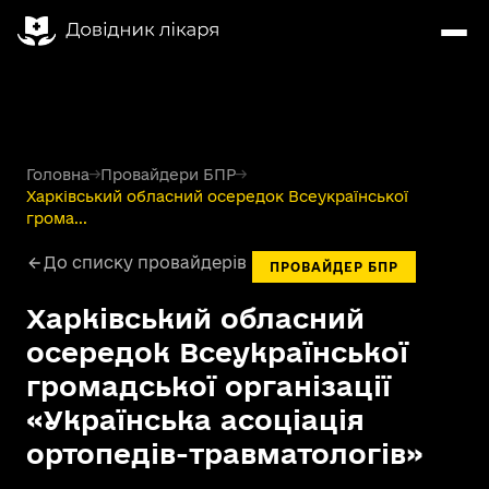
Головна
→
Провайдери БПР
→
Харківський обласний осередок Всеукраїнської
грома...
До списку провайдерів
ПРОВАЙДЕР БПР
Харківський обласний
осередок Всеукраїнської
громадської організації
«Українська асоціація
ортопедів-травматологів»