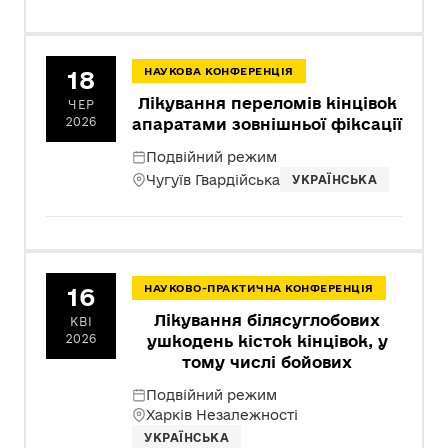
18
НАУКОВА КОНФЕРЕНЦІЯ
Лікування переломів кінцівок
ЧЕР
2026
апаратами зовнішньої фіксації
Подвійний режим
Чугуїв Гвардійська
УКРАЇНСЬКА
16
НАУКОВО-ПРАКТИЧНА КОНФЕРЕНЦІЯ
Лікування білясуглобових
КВІ
2026
ушкодень кісток кінцівок, у
тому числі бойових
Подвійний режим
Харків Незалежності
УКРАЇНСЬКА