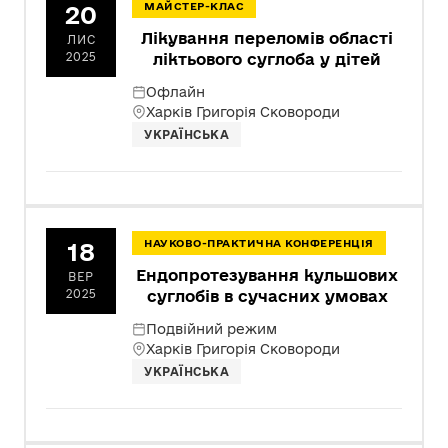
20
МАЙСТЕР-КЛАС
Лікування переломів області
ЛИС
2025
ліктьового суглоба у дітей
Офлайн
Харків Григорія Сковороди
УКРАЇНСЬКА
18
НАУКОВО-ПРАКТИЧНА КОНФЕРЕНЦІЯ
Ендопротезування кульшових
ВЕР
2025
суглобів в сучасних умовах
Подвійний режим
Харків Григорія Сковороди
УКРАЇНСЬКА