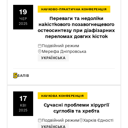
19
НАУКОВО-ПРАКТИЧНА КОНФЕРЕНЦІЯ
Переваги та недоліки
ЧЕР
2025
накісткового позавогнещевого
остеосинтезу при діафізарних
переломах довгих кісток
Подвійний режим
Мерефа Дніпровська
УКРАЇНСЬКА
5
БАЛІВ
17
НАУКОВА КОНФЕРЕНЦІЯ
Сучасні проблеми хірургії
КВІ
2025
суглобів та хребта
Подвійний режим
Харків Єдності
УКРАЇНСЬКА