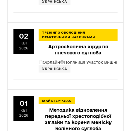
УКРАЇНСЬКА
ТРЕНІНГ З ОВОЛОДІННЯ
02
ПРАКТИЧНИМИ НАВИЧКАМИ
КВІ
Артроскопічна хірургія
2026
плечового суглоба
Офлайн
Поляниця Участок Вишні
УКРАЇНСЬКА
01
МАЙСТЕР-КЛАС
Методика відновлення
КВІ
2026
передньої хрестоподібної
зв’язки та кореня меніску
колінного суглоба