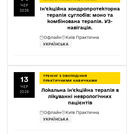
ЧЕР
Ін’єкційна хондропротекторна
2026
терапія суглобів: моно та
комбінована терапія. УЗ-
навігація.
Офлайн
Київ Практична
УКРАЇНСЬКА
ТРЕНІНГ З ОВОЛОДІННЯ
13
ПРАКТИЧНИМИ НАВИЧКАМИ
ЧЕР
Локальна ін'єкційна терапія в
2026
лікуванні неврологічних
пацієнтів
Офлайн
Київ Практична
УКРАЇНСЬКА