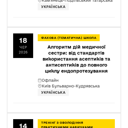
Кам'янець-Подільський Татарська
УКРАЇНСЬКА
18
ФАХОВА (ТЕМАТИЧНА) ШКОЛА
Алгоритм дій медичної
ЧЕР
2026
сестри: від стандартів
використання асептиків та
антисептиків до повного
циклу ендопротезування
Офлайн
Київ Бульварно-Кудрявська
УКРАЇНСЬКА
ТРЕНІНГ З ОВОЛОДІННЯ
14
ПРАКТИЧНИМИ НАВИЧКАМИ