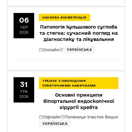
06
НАУКОВА КОНФЕРЕНЦІЯ
Патологія кульшового суглоба
ЧЕР
2026
та стегна: сучасний погляд на
діагностику та лікувальння
Онлайн
УКРАЇНСЬКА
ТРЕНІНГ З ОВОЛОДІННЯ
31
ПРАКТИЧНИМИ НАВИЧКАМИ
ТРА
Основні принципи
2026
біпортальної ендоскопічної
хірургії хребта
Офлайн
Поляниця Участок Вишні
УКРАЇНСЬКА