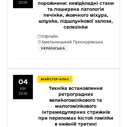
2026
порожнини: невідкладні стани
та поширена патологія
печінки, жовчного міхура,
шлунка, підшлункової залози,
селезінки
Офлайн
Хмельницький Проскурівська
УКРАЇНСЬКА
04
МАЙСТЕР-КЛАС
Техніка встановлення
КВІ
2026
ретроградних
великогомілкового та
малогомілкового
інтрамедулярних стрижнів
при переломах кісток гомілки
в нижній третині