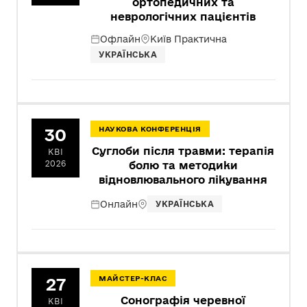
ортопедичних та
неврологічних пацієнтів
Офлайн
Київ Практична
УКРАЇНСЬКА
30
НАУКОВА КОНФЕРЕНЦІЯ
Суглоби після травми: терапія
КВІ
2026
болю та методики
відновлювального лікування
Онлайн
УКРАЇНСЬКА
27
МАЙСТЕР-КЛАС
Сонографія черевної
КВІ