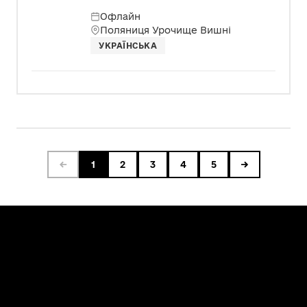
Офлайн
Поляниця Урочище Вишні
УКРАЇНСЬКА
←
1
2
3
4
5
→