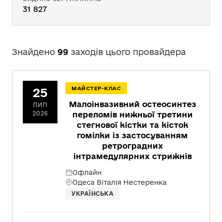
31 827
Знайдено
99
заходів цього провайдера
25
МАЙСТЕР-КЛАС
Малоінвазивний остеосинтез
ЛИП
2026
переломів нижньої третини
стегнової кістки та кісток
гомілки із застосуванням
ретроградних
інтрамедулярних стрижнів
Офлайн
Одеса Віталія Нестеренка
УКРАЇНСЬКА