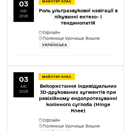
03
МАЙСТЕР-КЛАС
Роль ультразвукової навігації в
КВІ
2026
лікуванні ентезо- і
тендинопатій
Офлайн
Поляниця Урочище Вишня
УКРАЇНСЬКА
03
МАЙСТЕР-КЛАС
Використання індивідуальних
КВІ
2026
3D-друкованих аугментів при
ревізійному ендопротезуванні
колінного суглоба (Hinge
Knee)
Офлайн
Поляниця Урочище Вишня