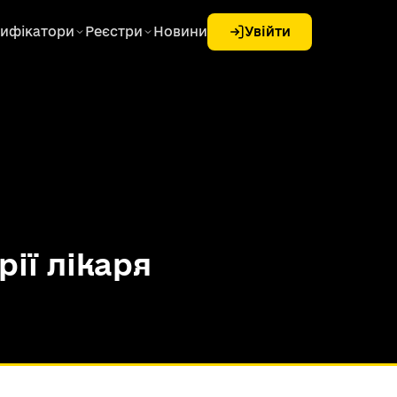
ифікатори
Реєстри
Новини
Увійти
ії лікаря