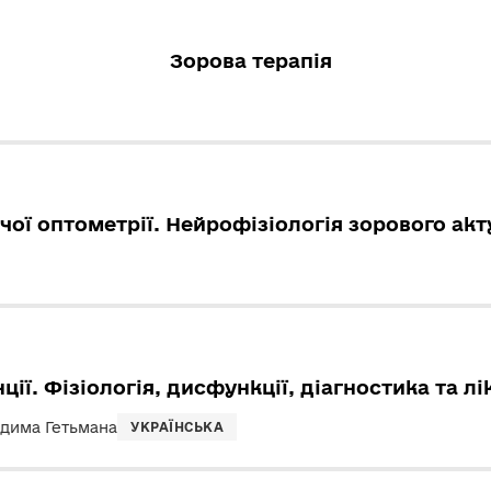
Зорова терапія
ої оптометрії. Нейрофізіологія зорового акт
ції. Фізіологія, дисфункції, діагностика та л
адима Гетьмана
УКРАЇНСЬКА