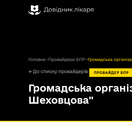
Головна
→
Провайдери БПР
→
Громадська організац
До списку провайдерів
ПРОВАЙДЕР БПР
Громадська організ
Шеховцова"