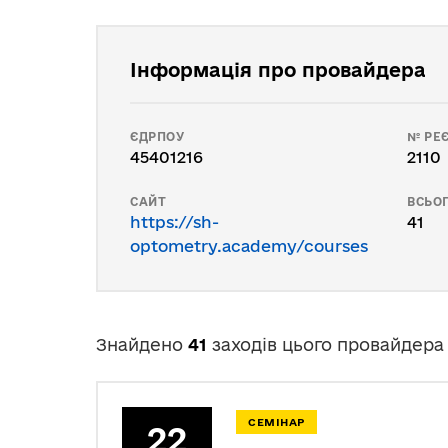
Інформація про провайдера
ЄДРПОУ
№ РЕЄ
45401216
2110
САЙТ
ВСЬОГ
https://sh-
41
optometry.academy/courses
Знайдено
41
заходів цього провайдера
СЕМІНАР
22