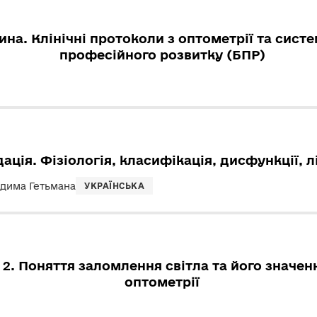
на. Клінічні протоколи з оптометрії та сист
професійного розвитку (БПР)
ція. Фізіологія, класифікація, дисфункції, 
адима Гетьмана
УКРАЇНСЬКА
 2. Поняття заломлення світла та його значен
оптометрії