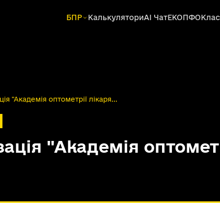
БПР
Калькулятори
AI Чат
ЕКОПФО
Клас
ія "Академія оптометрії лікаря...
ація "Академія оптометр