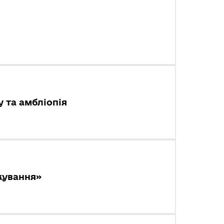
у та амбліопія
ікування»