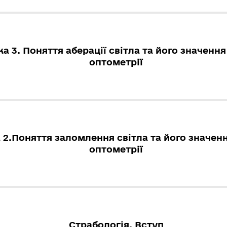
а 3. Поняття аберації світла та його значенн
оптометрії
 2.Поняття заломлення світла та його значен
оптометрії
Страбологія. Вступ