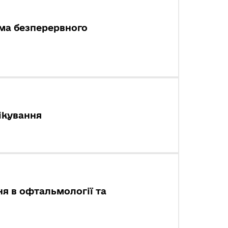
ема безперервного
лікування
ня в офтальмології та