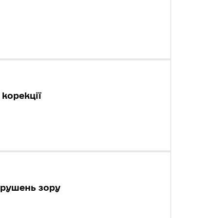
корекції
орушень зору