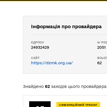
Інформація про провайдера
ЄДРПОУ
№ РЕЄ
24932429
2051
САЙТ
ВСЬОГ
https://dzmk.org.ua/
62
Знайдено
62
заходів цього провайдера
СИМУЛЯЦІЙНИЙ ТРЕНІНГ