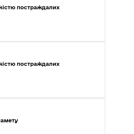
ькістю постраждалих
ькістю постраждалих
намету