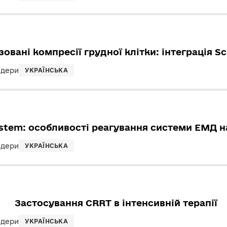
овані компресії грудної клітки: інтеграція Sch
ндери
УКРАЇНСЬКА
ystem: особливості реагування системи ЕМД н
ндери
УКРАЇНСЬКА
Застосування CRRT в інтенсивній терапії
ндери
УКРАЇНСЬКА