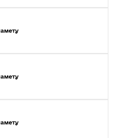
намету
намету
намету