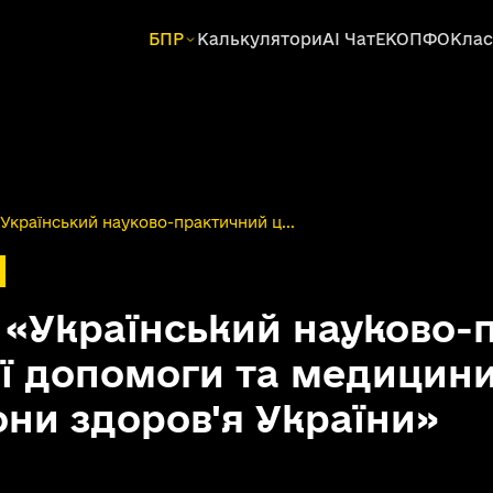
БПР
Калькулятори
AI Чат
ЕКОПФО
Клас
країнський науково-практичний ц...
 «Український науково-
ї допомоги та медицин
они здоров'я України»