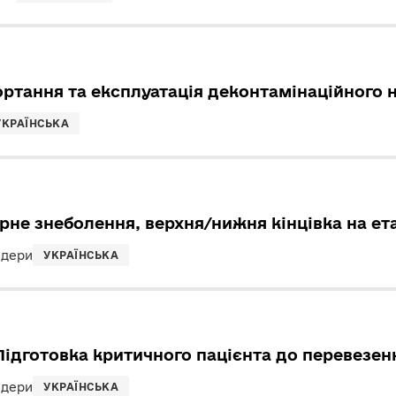
ортання та експлуатація деконтамінаційного 
УКРАЇНСЬКА
рне знеболення, верхня/нижня кінцівка на е
ндери
УКРАЇНСЬКА
Підготовка критичного пацієнта до перевезен
ндери
УКРАЇНСЬКА