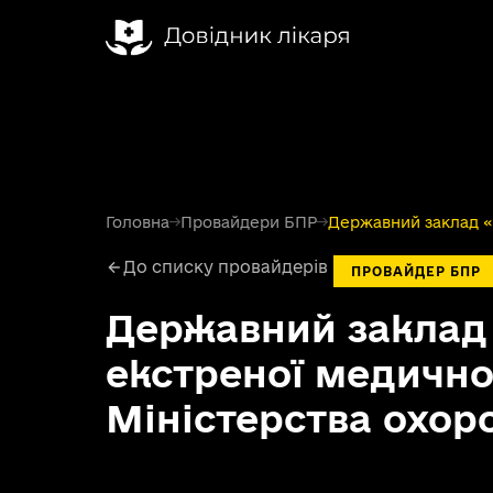
Головна
→
Провайдери БПР
→
Державний заклад «У
До списку провайдерів
ПРОВАЙДЕР БПР
Державний заклад
екстреної медично
Міністерства охор