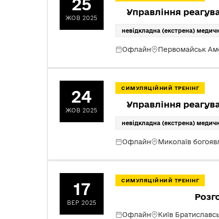
25
Управління реагув
ЖОВ 2025
невідкладна (екстрена) медич
Офлайн
Первомайськ Ам
СИМУЛЯЦІЙНИЙ ТРЕНІНГ
24
Управління реагув
ЖОВ 2025
невідкладна (екстрена) медич
Офлайн
Миколаїв богояв
СИМУЛЯЦІЙНИЙ ТРЕНІНГ
17
Розг
ВЕР 2025
Офлайн
Київ Братиславс