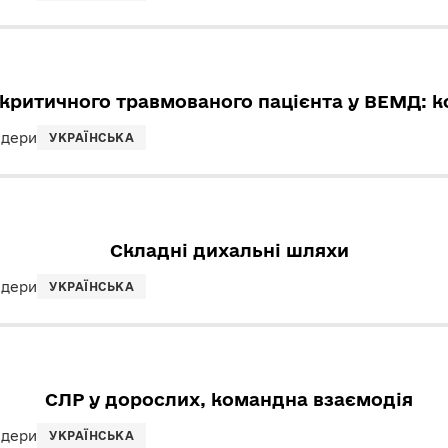
критичного травмованого пацієнта у ВЕМД: 
ндери
УКРАЇНСЬКА
Складні дихальні шляхи
ндери
УКРАЇНСЬКА
СЛР у дорослих, командна взаємодія
ндери
УКРАЇНСЬКА