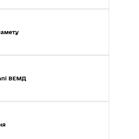
намету
тапі ВЕМД
ня