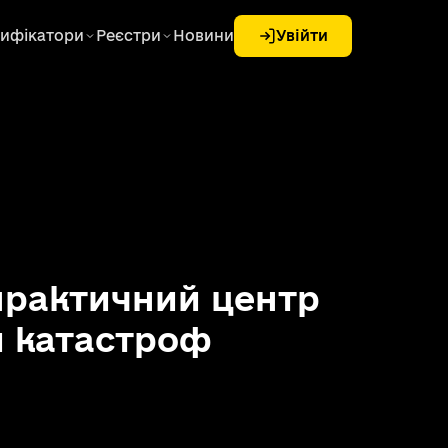
ифікатори
Реєстри
Новини
Увійти
практичний центр
и катастроф