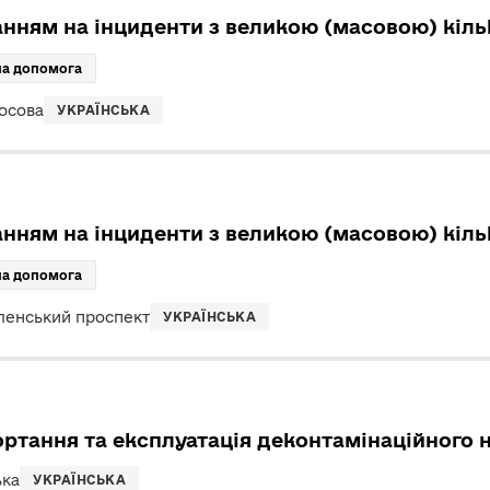
анням на інциденти з великою (масовою) кіл
на допомога
осова
УКРАЇНСЬКА
анням на інциденти з великою (масовою) кіл
на допомога
ленський проспект
УКРАЇНСЬКА
ортання та експлуатація деконтамінаційного 
ька
УКРАЇНСЬКА